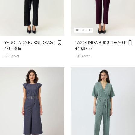
LOG
IND
BEST SOLD
HAR
DU
YASOLINDA BUKSEDRAGT
YASOLINDA BUKSEDRAGT
SPØRGSMÅL?
449,96 kr
449,96 kr
OM
+3 Farver
+3 Farver
OS
DANMARK
/
DANSK