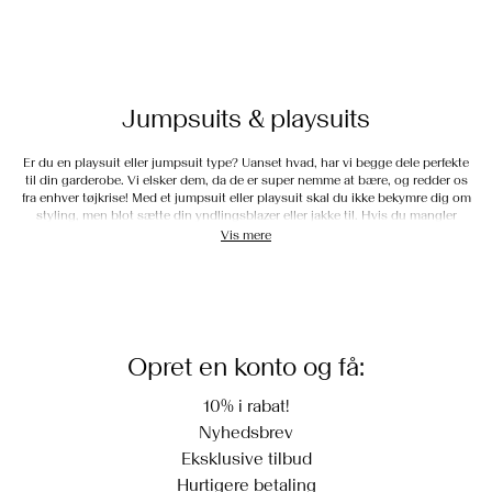
Jumpsuits & playsuits
Er du en playsuit eller jumpsuit type? Uanset hvad, har vi begge dele perfekte
til din garderobe. Vi elsker dem, da de er super nemme at bære, og redder os
fra enhver tøjkrise! Med et jumpsuit eller playsuit skal du ikke bekymre dig om
styling, men blot sætte din yndlingsblazer eller jakke til. Hvis du mangler
noget at tilføje over dit jumpsuit eller playsuit, burde du tjekke vores
blazere
.
Vis mere
Det lette valg
Uanset om du skal til fest, på arbejde eller slappe af, er et jumpsuit eller
playsuit det lette og perfekte valg. De kommer i mange forskellige kvaliteter og
Opret en konto og få:
farver, så de passer til alle forskellige anledninger. Vælg et klassisk sort
jumpsuit, og tilføj kun et par stiletter, så er du klar til fest!
10% i rabat!
Nyhedsbrev
Eksklusive tilbud
Hurtigere betaling