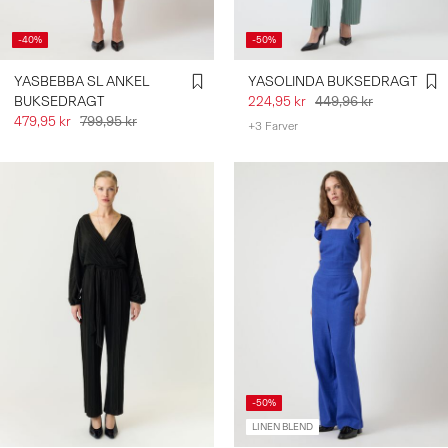
-40%
-50%
YASBEBBA SL ANKEL
YASOLINDA BUKSEDRAGT
BUKSEDRAGT
224,95 kr
449,96 kr
479,95 kr
799,95 kr
+3 Farver
-50%
LINEN BLEND