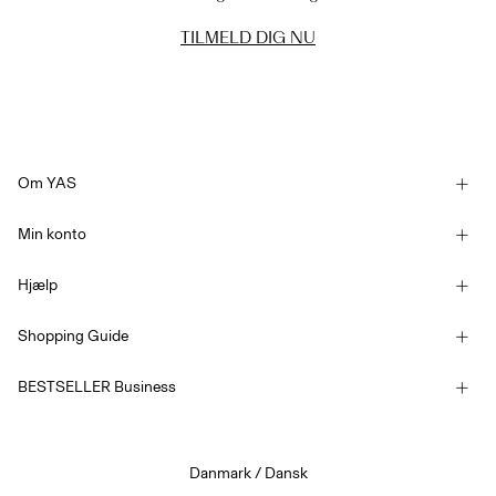
TILMELD DIG NU
Om YAS
Vores historie
Min konto
Nyhedsbrev
Log ind / Tilmelde
Bæredygtighed
Hjælp
Følg bestilling
Kundeservice
YAS E-Gift Card
Shopping Guide
Handelsbetingelser
Størrelsesguide
Konkurrencebetingelser
BESTSELLER Business
Leveringsmuligheder
Tilgængelighedserklæring
Fortrolighedspolitik
Returner her
Job & Karriere
Beløb på gavekort
Danmark / Dansk
Cookiepolitik