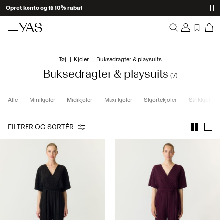
Opret konto og få 10% rabat
Nyheder
Tøj
Kjoler
Buksedragter & playsuits
Overblik
Tøj
Buksedragter & playsuits
(7)
Bestillinger
Profil
Shop the look
Alle
Minikjoler
Midikjoler
Maxi kjoler
Skjortekjoler
Strikkjoler
Ønskeliste
Support
Trending
FILTRER OG SORTÉR
Log Af
Matchende sæt
Occasionwear
Gode tilbud
High Summer