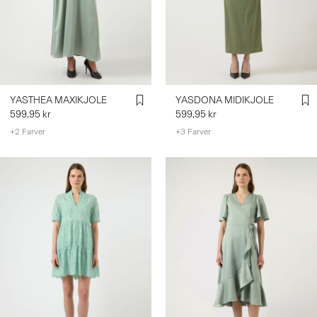
LOG
IND
HAR
DU
YASTHEA MAXIKJOLE
YASDONA MIDIKJOLE
SPØRGSMÅL?
599,95 kr
599,95 kr
OM
+2 Farver
+3 Farver
OS
DANMARK
/
DANSK