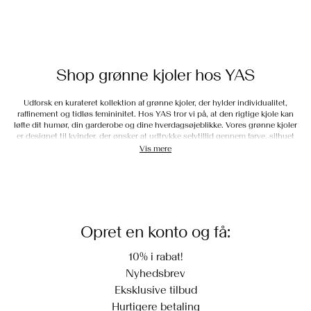
Shop grønne kjoler hos YAS
Udforsk en kurateret kollektion af grønne kjoler, der hylder individualitet,
raffinement og tidløs femininitet. Hos YAS tror vi på, at den rigtige kjole kan
løfte dit humør, din garderobe og dine hverdagsøjeblikke. Vores grønne kjoler
er designet til kvinder, der ønsker at udtrykke selvtillid gennem farve, silhuet
og bevidst styling. Uanset om du er tiltrukket af blød salvie, dyb smaragd eller
Vis mere
fed lime, giver grøn karakter og dybde til din garderobe på en måde, der føles
både forfriskende og raffineret. Shop grønne
minikjoler
,
midikjoler
, og
maxikjoler
nu hos YAS.
En grøn kjole til ethvert humør og øjeblik
Opret en konto og få:
Hver YAS
kjole
begynder med en følelse af formål. Vores designfilosofi er
forankret i essentiel elegance - og resultatet er tøj, der føles ophøjet, feminint
10% i rabat!
og ubesværet at have på. Vi fokuserer på raffinerede silhuetter, gennemtænkte
Nyhedsbrev
detaljer og smukke prints, som både er behagelige og stilfulde. Fra
lejlighedstøj til hverdagsstilarter er vores kjoler beregnet til at inspirere til en
Eksklusive tilbud
følelse af lethed og skønhed i enhver sammenhæng.
Hurtigere betaling