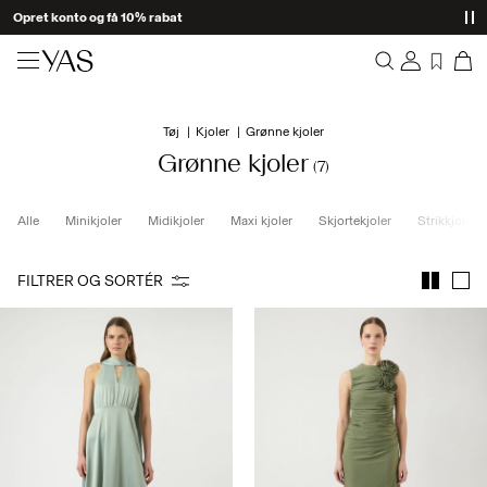
Opret konto og få 10% rabat
Nyheder
Tøj
Kjoler
Grønne kjoler
Overblik
Tøj
Grønne kjoler
(7)
Bestillinger
Profil
Shop the look
Alle
Minikjoler
Midikjoler
Maxi kjoler
Skjortekjoler
Strikkjoler
Ønskeliste
Support
Trending
FILTRER OG SORTÉR
Log Af
Matchende sæt
Occasionwear
Gode tilbud
High Summer