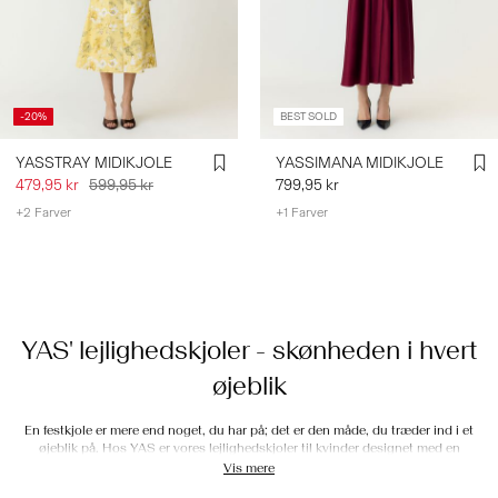
-20%
BEST SOLD
YASSTRAY MIDIKJOLE
YASSIMANA MIDIKJOLE
479,95 kr
599,95 kr
799,95 kr
+2 Farver
+1 Farver
Du har set 36 ud af 97 artikler.
Indlæs næste
YAS' lejlighedskjoler - skønheden i hvert
øjeblik
En festkjole er mere end noget, du har på; det er den måde, du træder ind i et
øjeblik på. Hos YAS er vores lejlighedskjoler til kvinder designet med en
forståelse for elegance, der føles naturlig og udtryksfuld. Hvert stykke tøj bærer
Vis mere
brandets karakteristiske balance mellem raffinement og lethed og tilbyder snit,