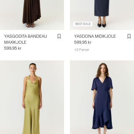
LOG
IND
BEST SOLD
HAR
YASGODITA BANDEAU
YASDONA MIDIKJOLE
DU
MAXIKJOLE
599,95 kr
SPØRGSMÅL?
599,95 kr
+3 Farver
OM
OS
DANMARK
/
DANSK