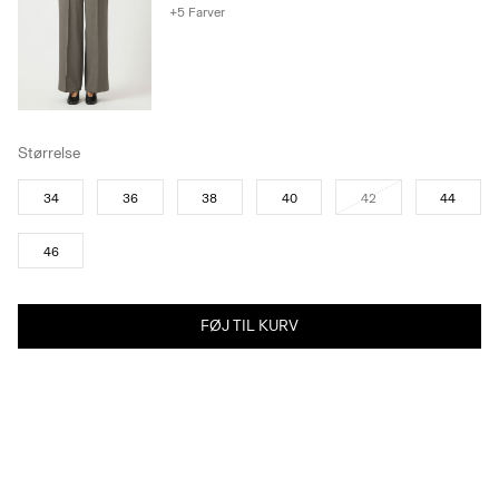
+5 Farver
Størrelse
34
36
38
40
42
44
46
FØJ TIL KURV