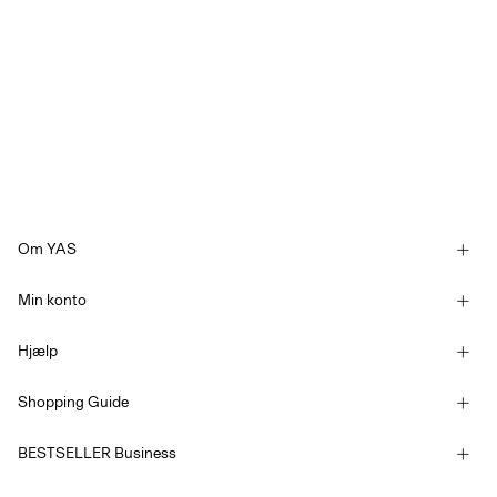
Om YAS
Vores historie
Min konto
Nyhedsbrev
Log ind / Tilmelde
Bæredygtighed
Hjælp
Følg bestilling
Kundeservice
YAS E-Gift Card
Shopping Guide
Handelsbetingelser
Størrelsesguide
Konkurrencebetingelser
BESTSELLER Business
Leveringsmuligheder
Tilgængelighedserklæring
Fortrolighedspolitik