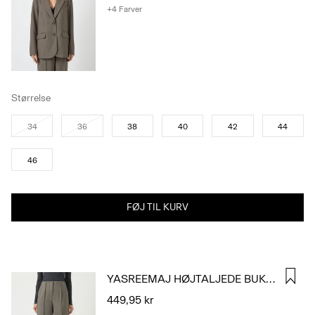
+4 Farver
Størrelse
34
36
38
40
42
44
46
FØJ TIL KURV
YASREEMAJ HØJTALJEDE BUKSER
449,95 kr