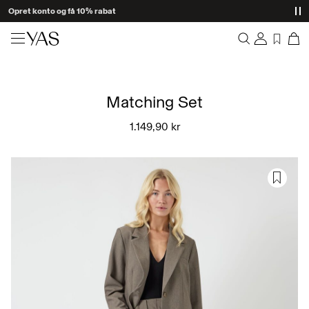
Opret konto og få 10% rabat
Nyheder
Overblik
Tøj
Matching Set
Bestillinger
Profil
1.149,90 kr
Shop the look
Ønskeliste
Support
Trending
Log Af
Matchende sæt
Occasionwear
Gode tilbud
High Summer