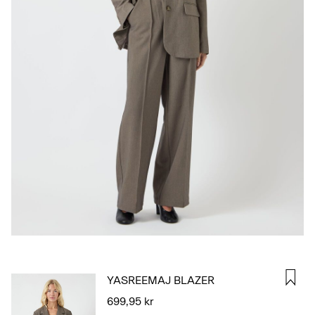
LOG
IND
HAR
DU
SPØRGSMÅL?
OM
OS
DANMARK
/
DANSK
YASREEMAJ BLAZER
699,95 kr