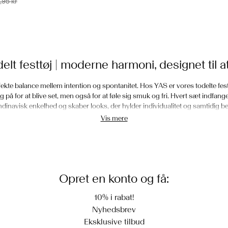
,95 kr
elt festtøj | moderne harmoni, designet til a
rfekte balance mellem intention og spontanitet. Hos YAS er vores todelte festtø
g på for at blive set, men også for at føle sig smuk og fri. Hvert sæt indfan
inavisk enkelhed og skaber looks, der hylder individualitet og samtidig be
raffinement.
Vis mere
hyldest til koordinering i sin mest yndefulde form. Hver del er designet til
etaljer og toner. Resultatet er et outfit, der føles komplet, men aldrig be
 om de er stylet til aftensammenkomster, festlige middage eller særlige lejlig
at udstråle øjeblikkets energi og selvsikkerhed.
Opret en konto og få:
Koordineret udstråling til enhver fest
10% i rabat!
Nyhedsbrev
 cocktailparties skal du vælge et todelt sæt i en livlig nuance eller et, der fan
Eksklusive tilbud
ate smykker, der komplementerer stoffets tone. Hvis aftenen kræver ekstra