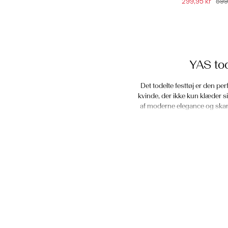
299,95 kr
599
YAS tod
Det todelte festtøj er den pe
kvinde, der ikke kun klæder si
af moderne elegance og skand
YAS' matchende festsæt er en 
harmoni gennem proportioner, d
for uendelig alsidighed. Uanset
Til festlige lejligheder eller
med elegante hæle og delik