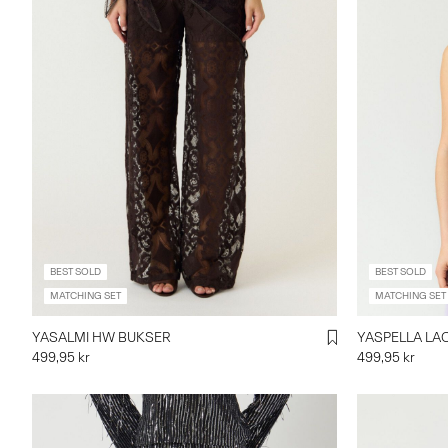
BEST SOLD
BEST SOLD
MATCHING SET
MATCHING SET
YASALMI HW BUKSER
YASPELLA LA
499,95 kr
499,95 kr