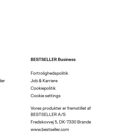
ffinement.
 miste sin følelse af elegance.
ge om aftenen. Det todelte sæts
et ene humør til det næste.
. Den lagvise kontrast mellem
rangementer skaber et todelt
derspillet udtryk.
BESTSELLER Business
Fortrolighedspolitik
or mærkets fokus på elegance,
der
Job & Karriere
lige tilstedeværelse stråle.
Cookiepolitik
matchende sæt stemningen i
Cookie settings
idløs og helt din egen.
Vores produkter er fremstillet af
BESTSELLER A/S
Fredskovvej 5, DK-7330 Brande
www.bestseller.com