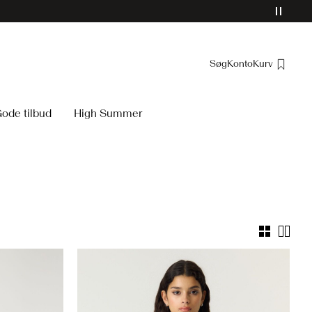
Søg
Konto
Kurv
Overblik
ode tilbud
High Summer
Bestillinger
Profil
Ønskeliste
Support
Log Af