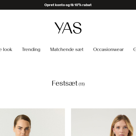
Opret konto og få 10% rabat
e look
Trending
Matchende sæt
Occasionwear
G
Festsæt
(11)