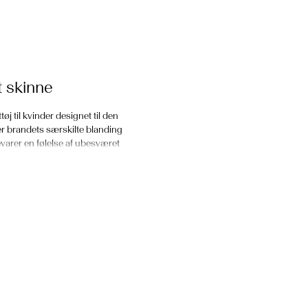
t skinne
j til kvinder designet til den
ger brandets særskilte blanding
varer en følelse af ubesværet
 at supplere den anden og opnå
grænset, hvilket giver mulighed
heder, er YAS' festtøj skabt til
ger lyset blødt. Sæt det sammen
 definition, kan du tage en