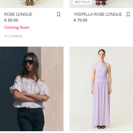
BEST SOLD
ROBE LONGUE
YASPELLA ROBE LONGUE
€ 89,99
€ 79,99
Coming Soon
+1 Couleurs
https://www.y-a-s.com/fr-
be/top-a-epaules-denudees-
26040586_StarWhite.html