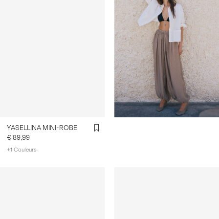
ballon-pantalon-
26041173_TimberWolf.html
YASELLINA MINI-ROBE
€ 89,99
+1 Couleurs