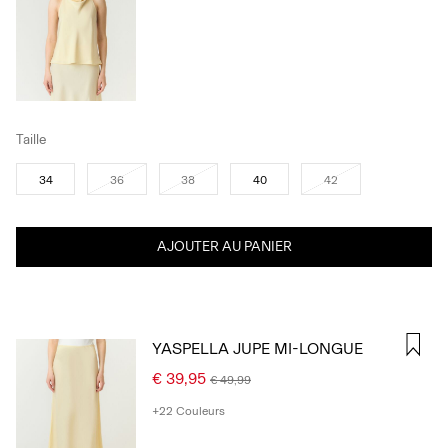
Taille
34
36
38
40
42
AJOUTER AU PANIER
YASPELLA JUPE MI-LONGUE
€ 39,95
€ 49,99
+22 Couleurs