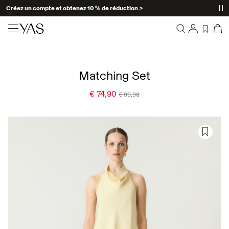
Créez un compte et obtenez 10 % de réduction >
Nouveautés
Aperçu
Vêtements
Matching Set
Commandes
Profil
€ 74,90
€ 99,98
Shop the look
Liste de souhaits
Aide
Trending
Déconnexion
Ensembles Assortis
Occasionwear
Bonnes offres
High Summer