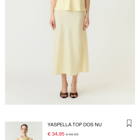
CONNECTEZ-
VOUS
DES
QUESTIONS
?
À
PROPOS
DE
NOUS
BELGIQUE
/
FRANÇAIS
YASPELLA TOP DOS NU
€ 34,95
€ 49,99