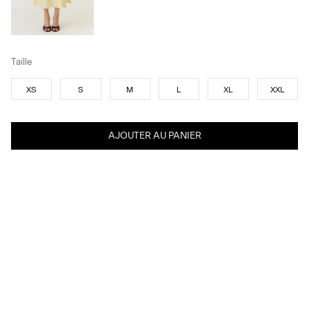
Taille
XS
S
M
L
XL
XXL
AJOUTER AU PANIER