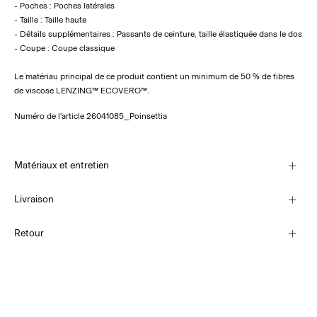
- Poches : Poches latérales
- Taille : Taille haute
- Détails supplémentaires : Passants de ceinture, taille élastiquée dans le dos
- Coupe : Coupe classique
Le matériau principal de ce produit contient un minimum de 50 % de fibres
de viscose LENZING™ ECOVERO™.
Numéro de l'article
26041085_Poinsettia
Matériaux et entretien
Livraison
Lavage en machine à 30 °C
Collecte en consigne à colis (bpost)
€ 4,95
Retour
Ne pas blanchir
Séchage en tambour interdit
Livraison à domicile (bpost)
Fer à repasser réglé sur une température basse. Température la plus
€ 4,95
élevée de 100 °C
Ne pas nettoyer à sec
Retour et échange