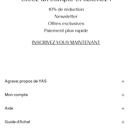
10% de réduction
Newsletter
Offres exclusives
Paiement plus rapide
INSCRIVEZ-VOUS MAINTENANT
Agrave; propos de YAS
Notre histoire
Mon compte
Newsletter
Se connecter / S'inscrire
Developpement durable
Aide
Suivi de commande
Assistance
YAS E-Gift Card
Guide d'Achat
Conditions générales