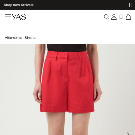
Shop new arrivals
Nouveautés
Vêtements
Shorts
Aperçu
Vêtements
Commandes
Profil
Shop the look
Liste de souhaits
Aide
Trending
Déconnexion
Ensembles Assortis
Occasionwear
Bonnes offres
High Summer