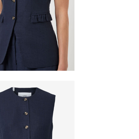
Hjemmeleverin
Stryges v
Renses (ik
Hent ved servi
Tørres på 