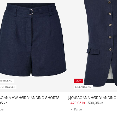
NEN BLEND
-20%
TCHING SET
LINEN BLEND
AGANA HW HØRBLANDING SHORTS
YASAGANA HØRBLANDING 
95 kr
479,95 kr
599,95 kr
ver
+1 Farver