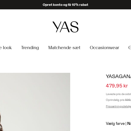
e look
Trending
Matchende sæt
Occasionwear
G
YASAGAN
479,95 kr
Laveste pris de sid
Oprindelig pris
599,
Prissætningsdetalje
Vælg farve
N