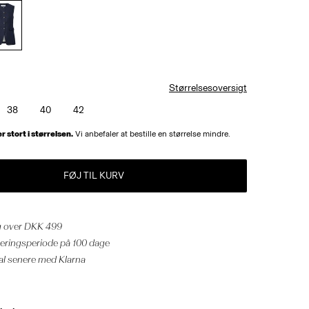
Størrelsesoversigt
38
40
42
 stort i størrelsen.
Vi anbefaler at bestille en størrelse mindre.
FØJ TIL KURV
ng over DKK 499
neringsperiode på 100 dage
al senere med Klarna