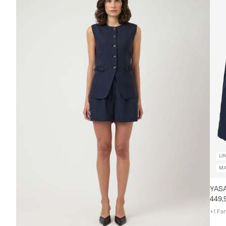
LI
MA
YAS
449,
+1 Far