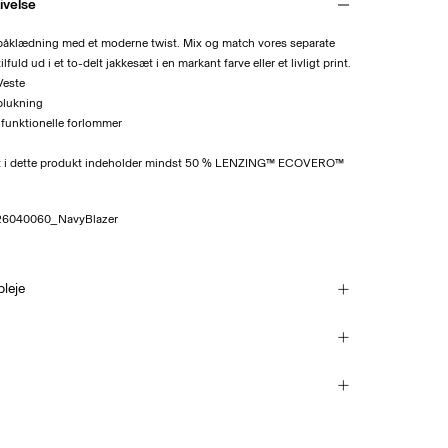
ivelse
påklædning med et moderne twist. Mix og match vores separate
tilfuld ud i et to-delt jakkesæt i en markant farve eller et livligt print.
Veste
plukning
-funktionelle forlommer
t i dette produkt indeholder mindst 50 % LENZING™ ECOVERO™
26040060_NavyBlazer
pleje
LS
29,00 kr
kes, halv belastning, kort centrifugeringscyklus på 30°C
leges
ørretumbles