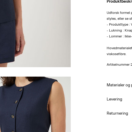
Produktbeskr
Udforsk formel 
styles, eller se s
- Produkttype : 
- Lukning : Kna
- Lommer : Ikke
Hovedmateriale
viskosefibre.
Artikelnummer
Materialer og 
Levering
PakkeShop - G
Returnering
Maskinvas
Må ikke b
Må ikke t