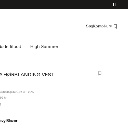
Søg
Konto
Kurv
Overblik
ode tilbud
High Summer
Bestillinger
Profil
Ønskeliste
A HØRBLANDING VEST
Support
Log Af
ste 30 dage
599,95 kr
-20%
95 kr
r
avy Blazer