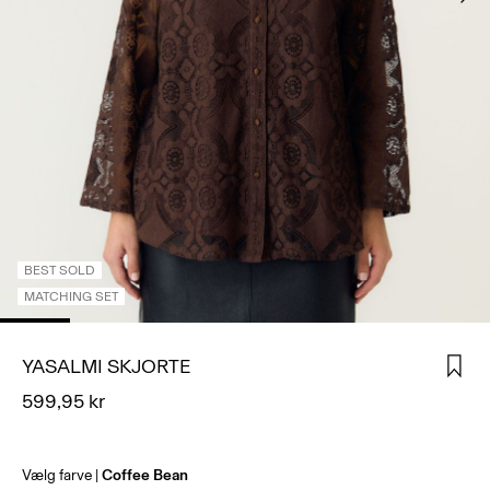
LOG
IND
HAR
DU
SPØRGSMÅL?
OM
OS
DANMARK
/
BEST SOLD
DANSK
MATCHING SET
YASALMI SKJORTE
599,95 kr
Vælg farve
Coffee Bean