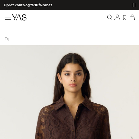
Opret konto og få 10% rabat
Nyheder
Tøj
Overblik
Tøj
Bestillinger
Profil
Shop the look
Ønskeliste
Support
Trending
Log Af
Matchende sæt
Occasionwear
Gode tilbud
High Summer