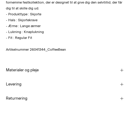
fornemme festkollektion, der er designet til at give dig den selvtillid, der får
dig til at skille dig ud.
- Produkttype : Skjorte
- Hals : Skjortekrave
- Ærme : Lange ærmer
- Lukning : Knaplukning
- Fit : Regular Fit
Artikelnummer
26041344_CoffeeBean
Materialer og pleje
Levering
Maskinvaskes, halv belastning, kort centrifugeringscyklus på 30°C
PakkeShop - GLS
29,00 kr
Returnering
Må ikke bleges
Må ikke tørretumbles
Hjemmelevering (PostNord)
Stryges ved lav temp. Højste temp. 100 grader°C
39,00 kr
Må ikke renses