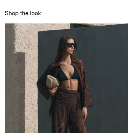
Tørres på tørresnor
Returnering & bytte
Hent ved service point (PostNord)
29,00 kr
Shop the look
Leveringsmuligheder