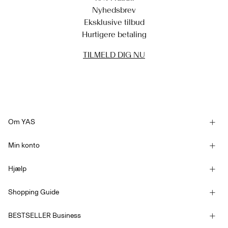
Nyhedsbrev
Eksklusive tilbud
Hurtigere betaling
TILMELD DIG NU
Om YAS
Vores historie
Min konto
Nyhedsbrev
Log ind / Tilmelde
Bæredygtighed
Hjælp
Følg bestilling
Kundeservice
YAS E-Gift Card
Shopping Guide
Handelsbetingelser
Størrelsesguide
Konkurrencebetingelser
BESTSELLER Business
Leveringsmuligheder
Tilgængelighedserklæring