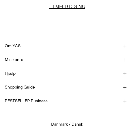
TILMELD DIG NU
Om YAS
Vores historie
Min konto
Nyhedsbrev
Log ind / Tilmelde
Bæredygtighed
Hjælp
Følg bestilling
Kundeservice
YAS E-Gift Card
Shopping Guide
Handelsbetingelser
Størrelsesguide
Konkurrencebetingelser
BESTSELLER Business
Leveringsmuligheder
Tilgængelighedserklæring
Fortrolighedspolitik
Returner her
Job & Karriere
Beløb på gavekort
Danmark / Dansk
Cookiepolitik
Cookie settings