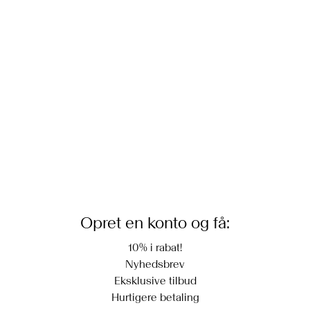
Hjemmelevering (PostNord)
Stryges ved medium varme
39,00 kr
Må ikke renses
Tørres på tørresnor
Returnering & bytte
Hent ved service point (PostNord)
29,00 kr
Leveringsmuligheder
Opret en konto og få:
10% i rabat!
Nyhedsbrev
Eksklusive tilbud
Hurtigere betaling