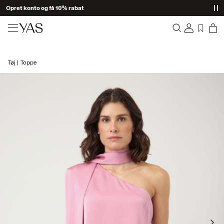
Opret konto og få 10% rabat
Nyheder
Tøj
Toppe
Overblik
Tøj
Bestillinger
Profil
Shop the look
Ønskeliste
Support
Trending
Log Af
Matchende sæt
Occasionwear
Gode tilbud
High Summer