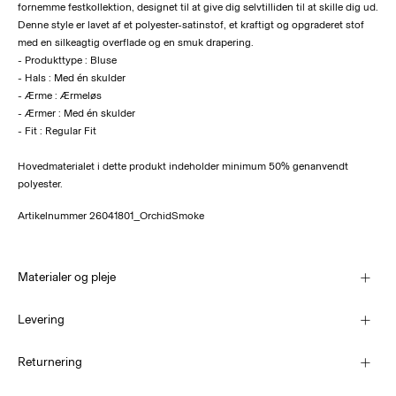
fornemme festkollektion, designet til at give dig selvtilliden til at skille dig ud.
Denne style er lavet af et polyester-satinstof, et kraftigt og opgraderet stof
med en silkeagtig overflade og en smuk drapering.
- Produkttype : Bluse
- Hals : Med én skulder
- Ærme : Ærmeløs
- Ærmer : Med én skulder
- Fit : Regular Fit
Hovedmaterialet i dette produkt indeholder minimum 50% genanvendt
polyester.
Artikelnummer
26041801_OrchidSmoke
Materialer og pleje
Levering
Maskinvaskes på 30°C
PakkeShop - GLS
29,00 kr
Returnering
Må ikke bleges
Må ikke tørretumbles