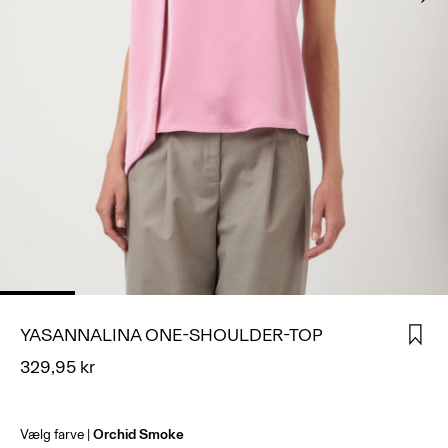
LOG
IND
HAR
DU
SPØRGSMÅL?
OM
OS
DANMARK
/
DANSK
YASANNALINA ONE-SHOULDER-TOP
329,95 kr
Vælg farve
Orchid Smoke