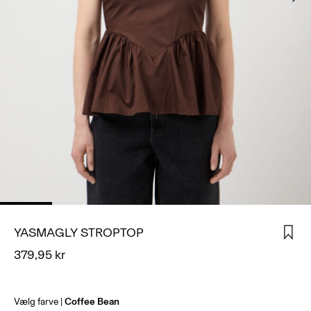
LOG
IND
HAR
DU
SPØRGSMÅL?
OM
OS
DANMARK
/
DANSK
YASMAGLY STROPTOP
379,95 kr
Vælg farve
Coffee Bean