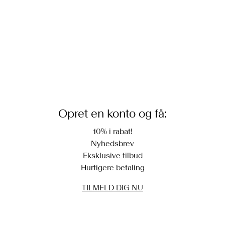
Hent ved service point (PostNord)
29,00 kr
Leveringsmuligheder
Opret en konto og få:
10% i rabat!
Nyhedsbrev
Eksklusive tilbud
Hurtigere betaling
TILMELD DIG NU