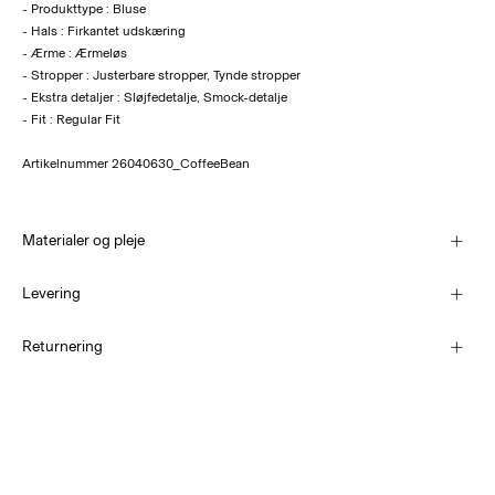
- Produkttype : Bluse
- Hals : Firkantet udskæring
- Ærme : Ærmeløs
- Stropper : Justerbare stropper, Tynde stropper
- Ekstra detaljer : Sløjfedetalje, Smock-detalje
- Fit : Regular Fit
Artikelnummer
26040630_CoffeeBean
Materialer og pleje
Levering
Maskinvaskes på 30°C
PakkeShop - GLS
29,00 kr
Returnering
Må ikke bleges
Må ikke tørretumbles
Hjemmelevering (PostNord)
Stryges ved lav temp. Højste temp. 100 grader°C
39,00 kr
Må ikke renses
Tørres på tørresnor
Returnering & bytte