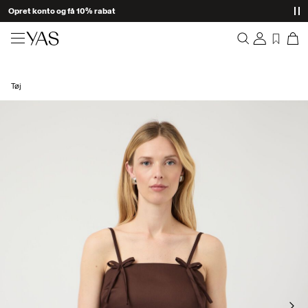
Opret konto og få 10% rabat
Nyheder
Tøj
Overblik
Tøj
Bestillinger
Profil
Shop the look
Ønskeliste
Support
Trending
Log Af
Matchende sæt
Occasionwear
Gode tilbud
High Summer