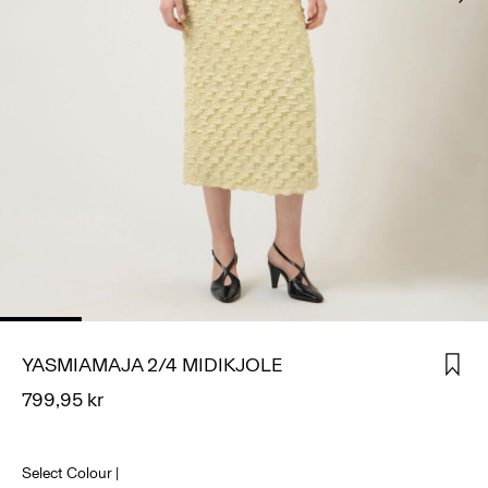
SIGN
IN
ANY
QUESTIONS?
ABOUT
US
DANMARK
/
DANSK
YASMIAMAJA 2/4 MIDIKJOLE
799,95 kr
Select Colour