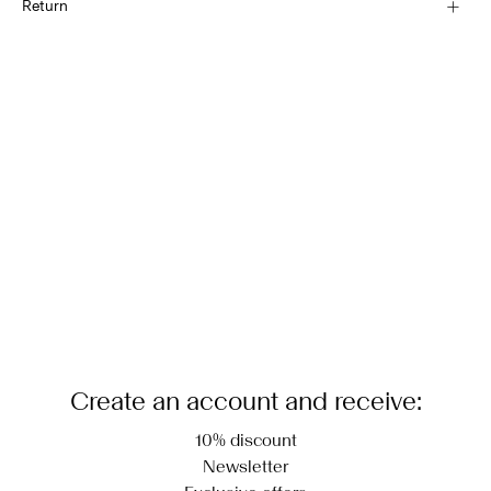
Return
Do not bleach
Do not tumble dry
Hjemmelevering (PostNord)
Low temp. iron. Highest temp. 100°C
39,00 kr
Line dry
Returnering & bytte
Hent ved service point (PostNord)
29,00 kr
Leveringsmuligheder
Create an account and receive:
10% discount
Newsletter