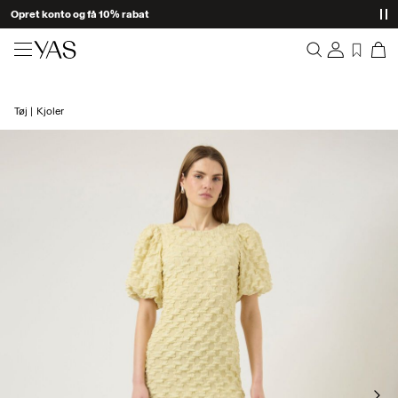
Opret konto og få 10% rabat
Nyheder
Tøj
Kjoler
Overview
Tøj
Orders
Profile
Shop the look
Wishlist
Support
Trending
Sign Out
Matchende sæt
Occasionwear
Gode tilbud
High Summer