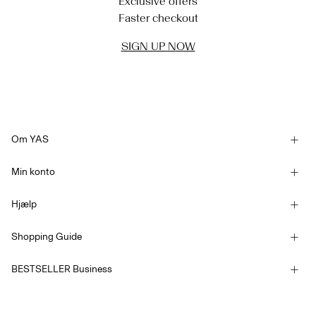
Exclusive offers
Faster checkout
SIGN UP NOW
Om YAS
Vores historie
Min konto
Nyhedsbrev
Log ind / Tilmelde
Bæredygtighed
Hjælp
Følg bestilling
Kundeservice
YAS E-Gift Card
Shopping Guide
Handelsbetingelser
Størrelsesguide
Konkurrencebetingelser
BESTSELLER Business
Leveringsmuligheder
Tilgængelighedserklæring
Fortrolighedspolitik
Returner her
Job & Karriere
Beløb på gavekort