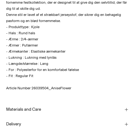
fornemme festkollektion, der er designet til at give dig den selvtillid, der får
dig til at skille dig ud.
Denne stil er lavet af et strækbart jerseystof, der sikrer dig en behagelig
pasform og en blød fornemmelse.
- Produkttype : Kjole
- Hals : Rund hals
- Ærme : 2/4-ærmer
- Ærmer : Pufærmer
- Ærmekanter : Elastiske ærmekanter
- Lukning : Lukning med lynlås
- Længde/størrelse : Lang
- For : Polyesterfor for en komfortabel følelse
- Fit : Regular Fit
Article Number
26039504_AniseFlower
Materials and Care
Delivery
Machine wash, half load, short spin cycle at 30°C
PakkeShop - GLS
29,00 kr