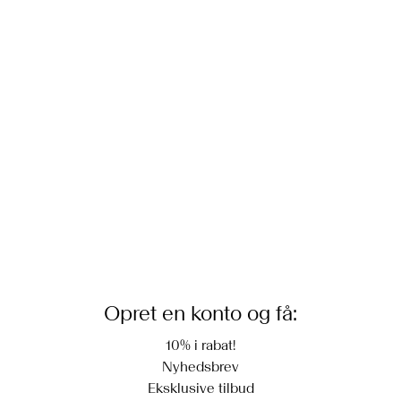
Må ikke tørretumbles
Hjemmelevering (PostNord)
Stryges ved lav temp. Højste temp. 100 grader°C
39,00 kr
Må ikke renses
Tørres på tørresnor
Returnering & bytte
Hent ved service point (PostNord)
29,00 kr
Leveringsmuligheder
Opret en konto og få:
10% i rabat!
Nyhedsbrev
Eksklusive tilbud