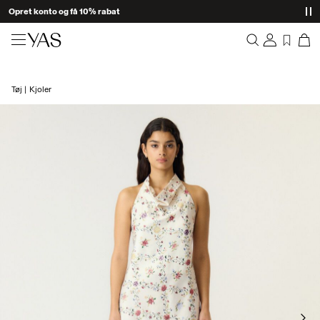
Opret konto og få 10% rabat
Nyheder
Tøj
Kjoler
Overblik
Tøj
Bestillinger
Profil
Shop the look
Ønskeliste
Support
Trending
Log Af
Matchende sæt
Occasionwear
Gode tilbud
High Summer