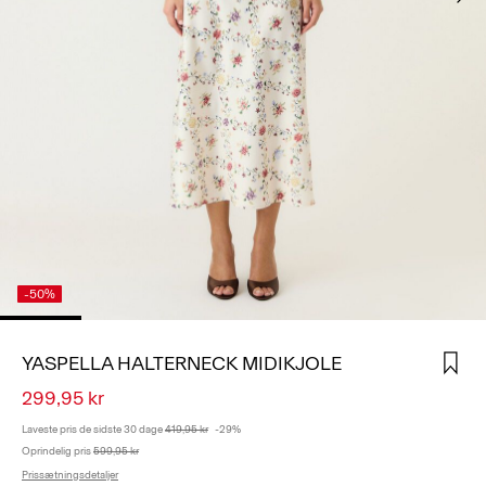
LOG
IND
HAR
DU
SPØRGSMÅL?
OM
OS
DANMARK
/
DANSK
-50%
YASPELLA HALTERNECK MIDIKJOLE
299,95 kr
Laveste pris de sidste 30 dage
419,95 kr
-29%
Oprindelig pris
599,95 kr
Prissætningsdetaljer