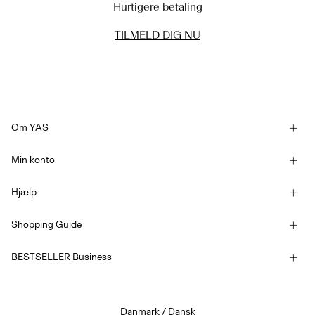
Hurtigere betaling
TILMELD DIG NU
Om YAS
Vores historie
Min konto
Nyhedsbrev
Log ind / Tilmelde
Bæredygtighed
Hjælp
Følg bestilling
Kundeservice
YAS E-Gift Card
Shopping Guide
Handelsbetingelser
Størrelsesguide
Konkurrencebetingelser
BESTSELLER Business
Leveringsmuligheder
Tilgængelighedserklæring
Fortrolighedspolitik
Returner her
Job & Karriere
Beløb på gavekort
Danmark / Dansk