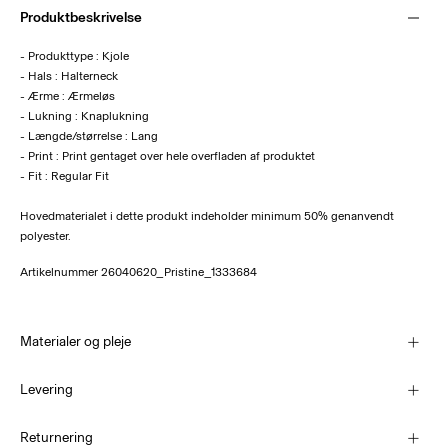
Produktbeskrivelse
- Produkttype : Kjole
- Hals : Halterneck
- Ærme : Ærmeløs
- Lukning : Knaplukning
- Længde/størrelse : Lang
- Print : Print gentaget over hele overfladen af produktet
- Fit : Regular Fit
Hovedmaterialet i dette produkt indeholder minimum 50% genanvendt
polyester.
Artikelnummer
26040620_Pristine_1333684
Materialer og pleje
Levering
Maskinvaskes på 30°C
PakkeShop - GLS
29,00 kr
Returnering
Må ikke bleges