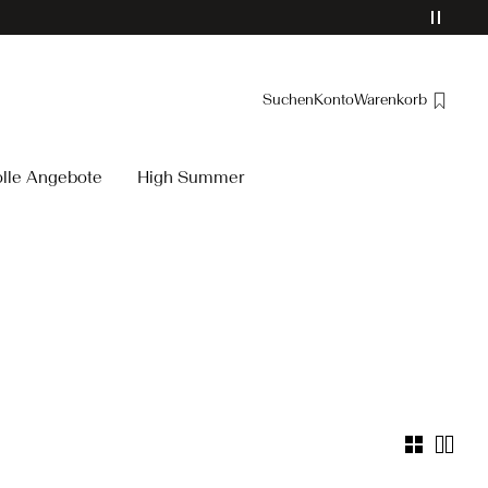
Suchen
Konto
Warenkorb
Übersicht
olle Angebote
High Summer
Bestellungen
Profil
Wunschliste
Ich brauche Hilfe
Abmelden