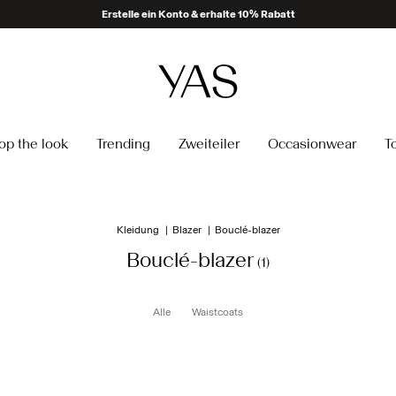
Erstelle ein Konto & erhalte 10% Rabatt
op the look
Trending
Zweiteiler
Occasionwear
T
Kleidung
Blazer
Bouclé-blazer
Bouclé-blazer
(1)
Alle
Waistcoats