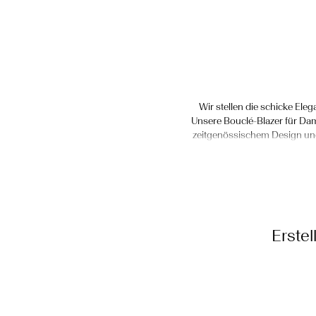
Wir stellen die schicke Ele
Unsere Bouclé-Blazer für Dam
zeitgenössischem Design und
Garne bekannt ist, bringt so
YAS bekan
Werte deinen Bürostil auf:
Erstel
Bouclé-Blazer mit einem p
professionelles Outfit zu 
bestmöglich abhebst. Vervoll
erobern. Unser Bouclé-Blazer 