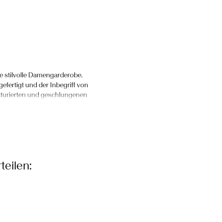
de stilvolle Damengarderobe.
fertigt und der Inbegriff von
kturierten und geschlungenen
ndige, feminine Mode, für die
azern auf.
ahlt, kombiniere deinen YAS
teilen:
 ein zusammenhängendes und
d sorgt dafür, dass du dich
bereit, jeden Sitzungssaal zu
rend er eine perfekte Mischung