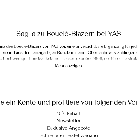
Sag ja zu Bouclé-Blazern bei YAS
ganz des Bouclé-Blazers von YAS vor, eine unverzichtbare Ergänzung für je
en sind aus dem einzigartigen Bouclé mit einer Oberfläche aus Schlingen ge
 hochwertiger Handwerkskunst. Dieser luxuriöse Stoff, der für seine stru
wohl Raffinesse als auch Kühnheit in dein Ensemble. Freue dich auf die lebe
Mehr anzeigen
nt ist, und werte deinen Stil mit unserer exquisiten Kollektion an Bouclé-Bl
Styling deines YAS Bouclé-Blazers
 Für einen eleganten Büro-Look, der Selbstvertrauen und Raffinesse ausstr
le ein Konto und profitiere von folgenden Vor
assenden Bouclé-Minirock. Diese klassische Kombination ist perfekt, um
kreieren. Der Minirock verleiht dem klassischen Blazer eine moderne Note un
10% Rabatt
ständige den Look mit einem Paar eleganter Pantoletten, und schon bist du 
Newsletter
für Damen ist so konzipiert, dass du dich kraftvoll und stilvoll fühlst, wäh
Exklusive Angebote
aus Eleganz und modernem Flair bietet.
Schnellerer Bestellvorgang