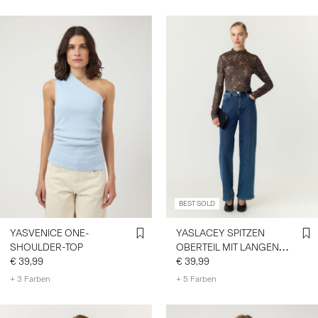
BEST SOLD
YASVENICE ONE-
YASLACEY SPITZEN
SHOULDER-TOP
OBERTEIL MIT LANGEN
€ 39,99
ÄRMELN
€ 39,99
+ 3 Farben
+ 5 Farben