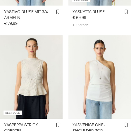
YASTIVO BLUSE MIT 3/4
YASKATTA BLUSE
ÄRMELN
€ 69,99
€ 79,99
+ 1 Farben
BEST SOLD
YASPEPPA STRICK
YASVENICE ONE-
OBERTEIL
SHOULDER-TOP