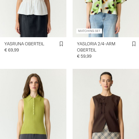
ANMELDEN
HAST
MATCHING SET
DU
FRAGEN?
YASRUNA OBERTEIL
YASLORIA 2/4-ARM
ÜBER
€ 69,99
OBERTEIL
UNS
€ 59,99
ÖSTERREICH
/
DEUTSCH