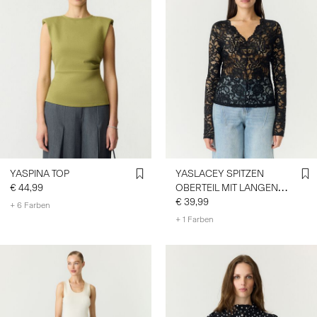
YASPINA TOP
YASLACEY SPITZEN
€ 44,99
OBERTEIL MIT LANGEN
ÄRMELN
€ 39,99
+ 6 Farben
+ 1 Farben