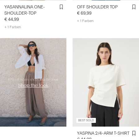
YASANNALINA ONE-
OFF SHOULDER TOP
SHOULDER-TOP
€ 69,99
€ 44,99
+ 1 Farben
+ 1 Farben
https://www.y-a-s.com/de-
at/shop-the-look/
10% off when shopping the look
Shop the look
BEST SOLD
YASPINA 2/4-ARM T-SHIRT