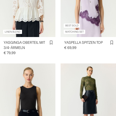
BEST SOLD
LINEN BLEND
MATCHING SET
YASGINGA OBERTEIL MIT
YASPELLA SPITZEN TOP
3/4-ÄRMELN
€ 69,99
€ 79,99