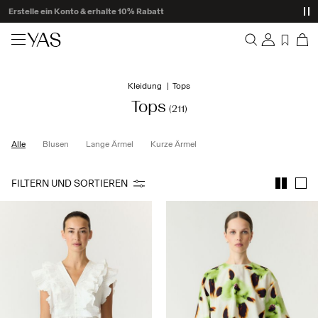
Delivery times may be longer than usual
Neuheiten
Kleidung
Tops
Übersicht
Kleidung
Tops
(211)
Bestellungen
Profil
Shop the look
Alle
Blusen
Lange Ärmel
Kurze Ärmel
Wunschliste
Ich brauche Hilfe
Trending
FILTERN UND SORTIEREN
Abmelden
Zweiteiler
Occasionwear
Tolle Angebote
High Summer