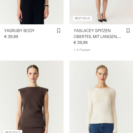
BEST SOLD
YASRUBY BODY
YASLACEY SPITZEN
€ 39,99
OBERTEIL MIT LANGEN
ÄRMELN
€ 39,99
+ 5 Farben
BEST SOLD