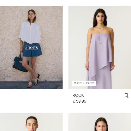
https://www.y-a-s.com/de-
at/nach-kategorie-
shoppen/shorts/
Shorts
MATCHING SET
ROCK
€ 59,99