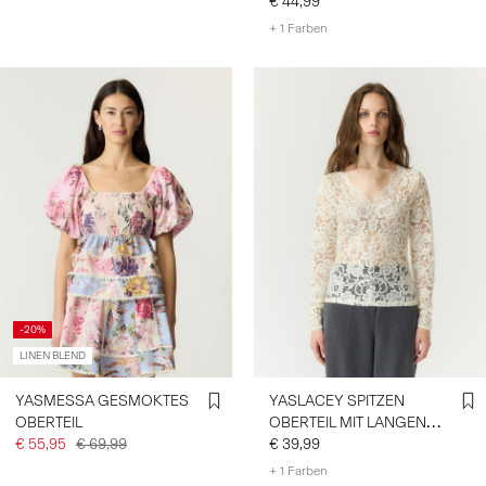
€ 44,99
+ 1 Farben
-20%
LINEN BLEND
YASMESSA GESMOKTES
YASLACEY SPITZEN
OBERTEIL
OBERTEIL MIT LANGEN
€ 55,95
€ 69,99
ÄRMELN
€ 39,99
+ 1 Farben