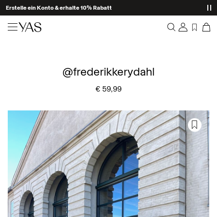
Erstelle ein Konto & erhalte 10% Rabatt
Neuheiten
Übersicht
Kleidung
@frederikkerydahl
Bestellungen
Profil
€ 59,99
Shop the look
Wunschliste
Ich brauche Hilfe
Trending
Abmelden
Zweiteiler
Occasionwear
Tolle Angebote
High Summer