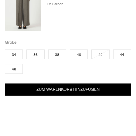
+ 5 Farben
Größe
34
36
38
40
42
44
46
ZUM WARENKORB HINZUFÜGEN