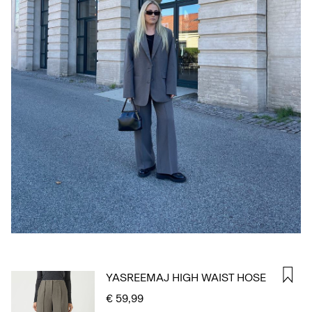
ANMELDEN
HAST
DU
FRAGEN?
ÜBER
UNS
DEUTSCHLAND
/
DEUTSCH
YASREEMAJ HIGH WAIST HOSE
€ 59,99