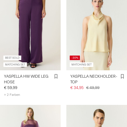
BEST SOLD
-30%
MATCHING SET
MATCHING SET
YASPELLA HW WIDE LEG
YASPELLA NECKHOLDER-
HOSE
TOP
€ 59,99
€ 34,95
€ 49,99
+ 2 Farben