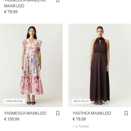
YASGODITA BANDEAU
MAXIKLEID
€ 79,99
LINEN BLEND
BEST SOLD
YASMESSA MAXIKLEID
YASTHEA MAXIKLEID
€ 139,99
€ 79,99
+ 2 Farben