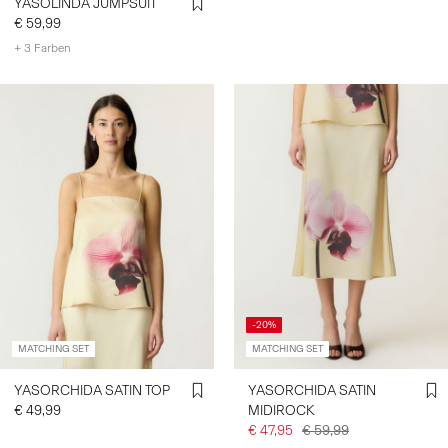
YASOLINDA JUMPSUIT
€ 59,99
+ 3 Farben
-20%
MATCHING SET
MATCHING SET
YASORCHIDA SATIN TOP
YASORCHIDA SATIN
€ 49,99
MIDIROCK
€ 47,95
€ 59,99