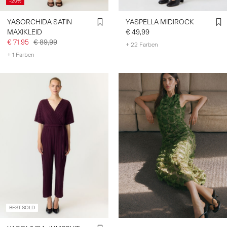
-20%
YASORCHIDA SATIN
YASPELLA MIDIROCK
MAXIKLEID
€ 49,99
€ 71,95
€ 89,99
+ 22 Farben
+ 1 Farben
BEST SOLD