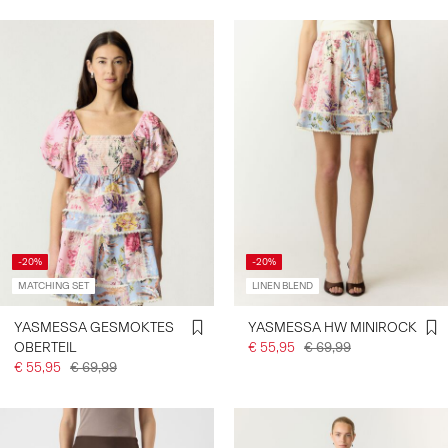
-20%
-20%
MATCHING SET
LINEN BLEND
YASMESSA GESMOKTES
YASMESSA HW MINIROCK
OBERTEIL
€ 55,95
€ 69,99
€ 55,95
€ 69,99