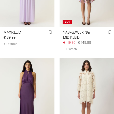
-20%
MAXIKLEID
YASFLOWERING
€ 89,99
MIDIKLEID
€ 119,95
€ 149,99
+ 1 Farben
+ 1 Farben