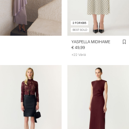
2 FOR €85
BEST SOLD
YASPELLA MIDIHAME
€ 49,99
+22 Väriä