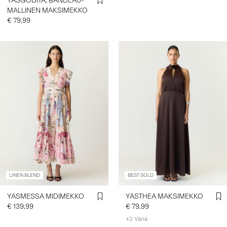
YASGODITA, BANDEAU-
MALLINEN MAKSIMEKKO
€ 79,99
LINEN BLEND
BEST SOLD
YASMESSA MIDIMEKKO
YASTHEA MAKSIMEKKO
€ 139,99
€ 79,99
+2 Väriä