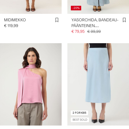
-20%
MIDIMEKKO
YASORCHIDA, BANDEAU-
€ 119,99
PÄÄNTEINEN
MAKSIMEKKO
€ 79,95
€ 99,99
2 FOR €85
BEST SOLD