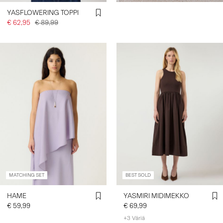
YASFLOWERING TOPPI
€ 62,95
€ 89,99
MATCHING SET
BEST SOLD
HAME
YASMIRI MIDIMEKKO
€ 59,99
€ 69,99
+3 Väriä