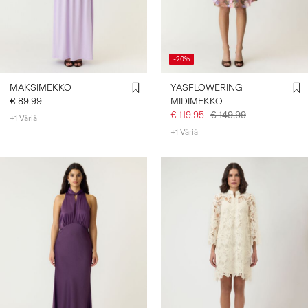
-20%
MAKSIMEKKO
YASFLOWERING
€ 89,99
MIDIMEKKO
€ 119,95
€ 149,99
+1 Väriä
+1 Väriä