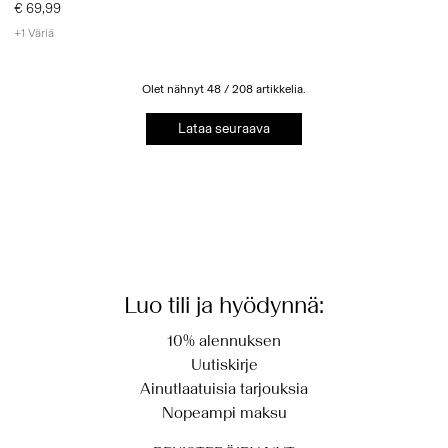
PUSERO
€ 69,99
+1 Väriä
Olet nähnyt 48 / 208 artikkelia.
Lataa seuraava
Luo tili ja hyödynnä:
10% alennuksen
Uutiskirje
Ainutlaatuisia tarjouksia
Nopeampi maksu