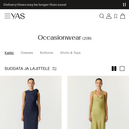
Delivery times may be longer than usual
Uutuudet
Occasionwear
Yhteenveto
(208)
Vaatetus
Tilaukset
Profiili
Kaikki
Dresses
Bottoms
Shirts & Tops
Shop the look
Toivelista
Tuki
Trending
SUODATA JA LAJITTELE
Kirjaudu Ulos
Yhteensopivat Setit
Occasionwear
Tarjouksia
High Summer