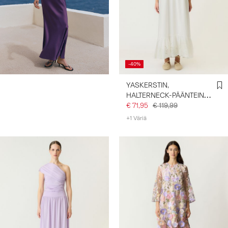
-40%
YASKERSTIN,
HALTERNECK-PÄÄNTEINEN
MAKSIMEKKO
€ 71,95
€ 119,99
+1 Väriä