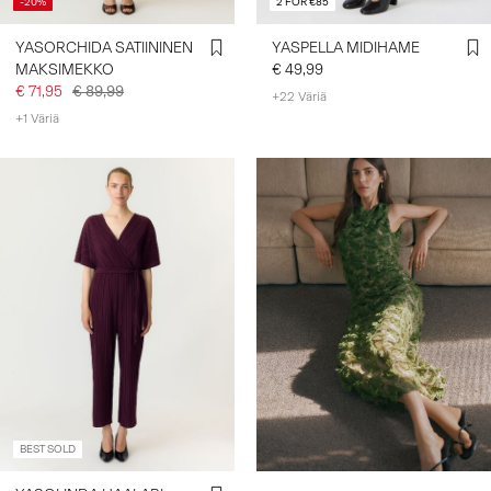
-20%
2 FOR €85
YASORCHIDA SATIININEN
YASPELLA MIDIHAME
MAKSIMEKKO
€ 49,99
€ 71,95
€ 89,99
+22 Väriä
+1 Väriä
BEST SOLD