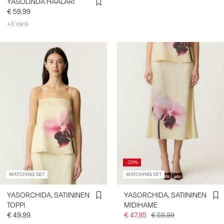
YASOLINDA HAALARI
€ 59,99
+3 Väriä
-20%
MATCHING SET
MATCHING SET
YASORCHIDA, SATIININEN
YASORCHIDA, SATIININEN
TOPPI
MIDIHAME
€ 49,99
€ 47,95
€ 59,99