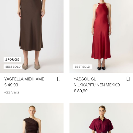
2 FOR €85
BEST SOLD
BEST SOLD
YASPELLA MIDIHAME
YASSOLI SL
€ 49,99
NILKKAPITUINEN MEKKO
€ 89,99
+22 Väriä