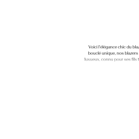
Voici l’élégance chic du bl
bouclé unique, nos blazers 
luxueux, connu pour ses fils 
et féminine qui fai
Rehaussez votre style pour l
bouclé YAS à une mini-
professionnelle. La mini-jup
Complétez le look avec une p
bouclé pour femme est conçu 
Un look fantaisiste d’invitée