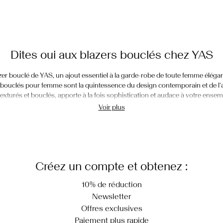
Dites oui aux blazers bouclés chez YAS
azer bouclé de YAS, un ajout essentiel à la garde-robe de toute femme éléga
bouclés pour femme sont la quintessence du design contemporain et de l’ar
texturés et bouclés, apporte à la fois sophistication et audace à votre ense
t la renommée de YAS, et rehaussez votre style avec notre collection exquise
Voir plus
Stylisez votre blaser bouclé YAS
e bureau : Pour un look de bureau raffiné qui exprime confiance et sophisti
jupe bouclée assortie. Cette combinaison classique est parfaite pour créer
Créez un compte et obtenez :
e ajoute une touche moderne au blazer traditionnel, vous assurant de vous
aire de mules élégantes, et vous serez prête à conquérir n’importe quelle s
10% de réduction
pour vous donner une sensation de puissance et d’élégance, offrant un mél
Newsletter
style contemporain.
Offres exclusives
 de mariage : Si vous cherchez une alternative à la robe d’invitée de mariag
Paiement plus rapide