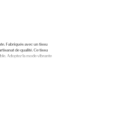
nte. Fabriqués avec un tissu
tisanat de qualité. Ce tissu
mble. Adoptez la mode vibrante
 de blazers bouclés.
cation, associez votre blazer
 une tenue cohérente et
 démarquer le mieux possible.
alle de réunion. Notre blazer
ange parfait d’élégance et de
e typique, pensez à nos shorts