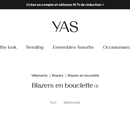
Créez un compte et obtenez 10 % de réduction >
the look
Trending
Ensembles Assortis
Occasionwea
Vêtements
Blazers
Blazers en bouclette
Blazers en bouclette
(1)
Tout
Waistcoats