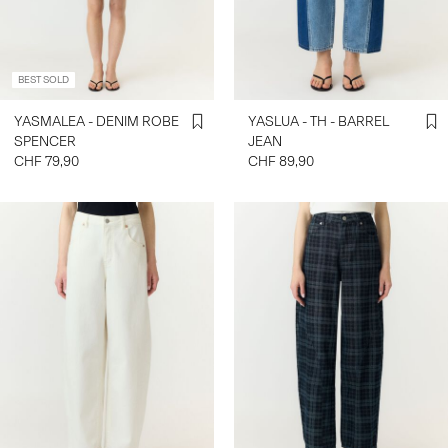
SIGN
IN
BEST SOLD
ANY
YASMALEA - DENIM ROBE
YASLUA - TH - BARREL
QUESTIONS?
SPENCER
JEAN
ABOUT
CHF 79,90
CHF 89,90
US
SUISSE
/
FRANÇAIS