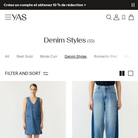
Créez un compte et obtenez 10 % de réduction >
Nouveautés
Denim Styles
Overview
(55)
Vêtements
Orders
Profile
All
Best Sold
Mode Cuir
Denim Styles
Romantic Red
Brown t
Shop the look
Wishlist
Support
Trending
FILTER AND SORT
Sign Out
Ensembles Assortis
Occasionwear
Bonnes offres
High Summer