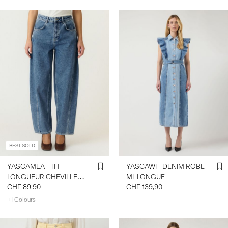
BEST SOLD
YASCAMEA - TH -
YASCAWI - DENIM ROBE
LONGUEUR CHEVILLE
MI-LONGUE
JEANS BARREL
CHF 89,90
CHF 139,90
+1 Colours