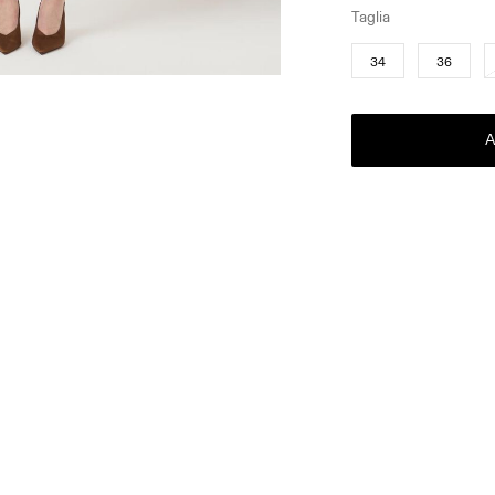
Taglia
34
36
A