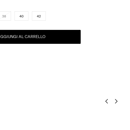
38
40
42
GGIUNGI AL CARRELLO