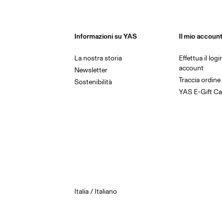
Informazioni su YAS
Il mio accoun
La nostra storia
Effettua il log
account
Newsletter
Traccia ordine
Sostenibilità
YAS E-Gift Ca
Italia / Italiano