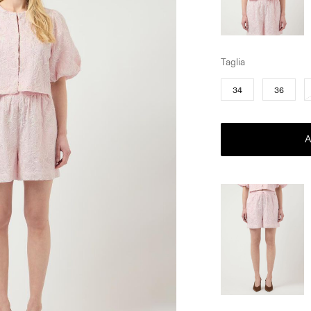
Taglia
34
36
A