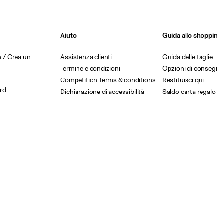
t
Aiuto
Guida allo shoppi
in / Crea un
Assistenza clienti
Guida delle taglie
Termine e condizioni
Opzioni di conseg
Competition Terms & conditions
Restituisci qui
rd
Dichiarazione di accessibilità
Saldo carta regalo