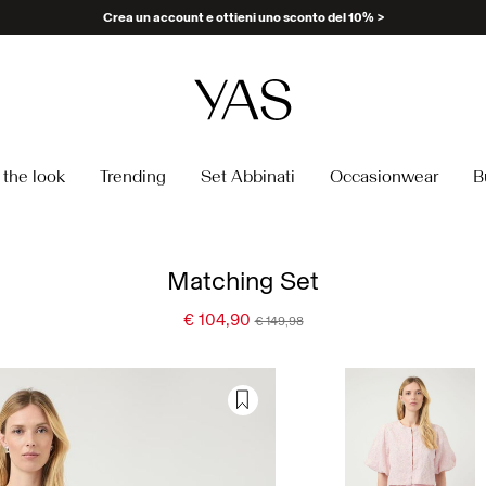
Crea un account e ottieni uno sconto del 10% >
the look
Trending
Set Abbinati
Occasionwear
B
Matching Set
€ 104,90
€ 149,98