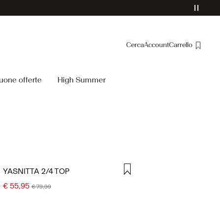
Cerca
Account
Carrello
Panoramica
uone offerte
High Summer
Ordini
Profilo
Lista dei desideri
Assistenza
Esci
YASNITTA 2/4 TOP
€ 55,95
€ 79,99