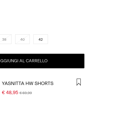
38
40
42
GGIUNGI AL CARRELLO
YASNITTA HW SHORTS
€ 48,95
€ 69,99