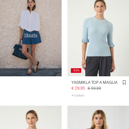
it/acquista-per-
categoria/shorts/
Shorts
-50%
YASMIKLA TOP A MAGLIA
€ 29,95
€ 59,99
+1 colori