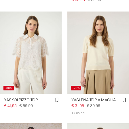
-30%
-20%
YASKOI PIZZO TOP
YASLENA TOP A MAGLIA
€ 41,95
€ 59,99
€ 31,95
€ 39,99
+7 colori
https://www.y-a-s.com/it-