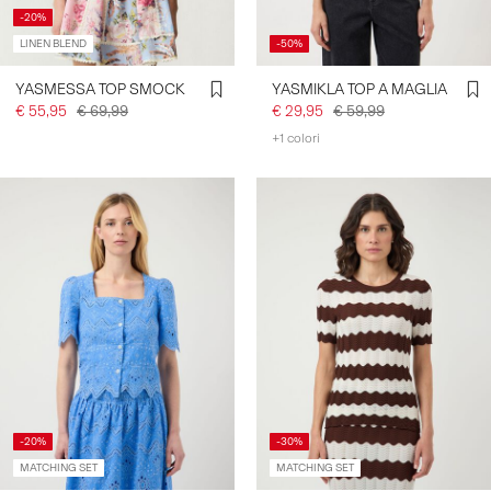
-20%
LINEN BLEND
-50%
YASMESSA TOP SMOCK
YASMIKLA TOP A MAGLIA
€ 55,95
€ 69,99
€ 29,95
€ 59,99
+1 colori
-20%
-30%
MATCHING SET
MATCHING SET