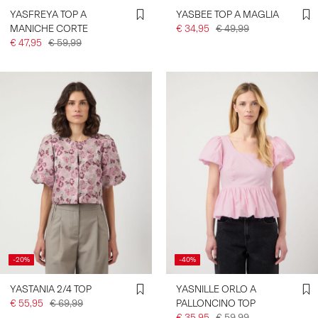
YASFREYA TOP A
YASBEE TOP A MAGLIA
MANICHE CORTE
€ 34,95
€ 49,99
€ 47,95
€ 59,99
-20%
-40%
YASTANIA 2/4 TOP
YASNILLE ORLO A
€ 55,95
€ 69,99
PALLONCINO TOP
€ 35,95
€ 59,99