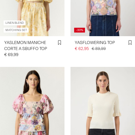
ACCEDI
LINEN BLEND
DOMANDE?
MATCHING SET
-30%
CHI
YASLEMON MANICHE
YASFLOWERING TOP
SIAMO
CORTE A SBUFFO TOP
€ 62,95
€ 89,99
ITALIA
€ 69,99
/
ITALIANO