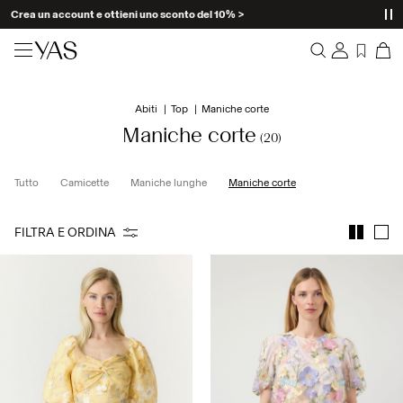
Crea un account e ottieni uno sconto del 10% >
Nuovi arrivi
Abiti
Top
Maniche corte
Panoramica
Abiti
Maniche corte
(20)
Ordini
Profilo
Shop the look
Tutto
Camicette
Maniche lunghe
Maniche corte
Lista dei desideri
Assistenza
Trending
FILTRA E ORDINA
Esci
Set Abbinati
Occasionwear
Buone offerte
High Summer