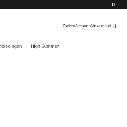
Zoeken
Account
Winkelmand
Overzicht
nbiedingen
High Summer
Bestellingen
Profiel
Verlanglijstje
Help
Uitloggen