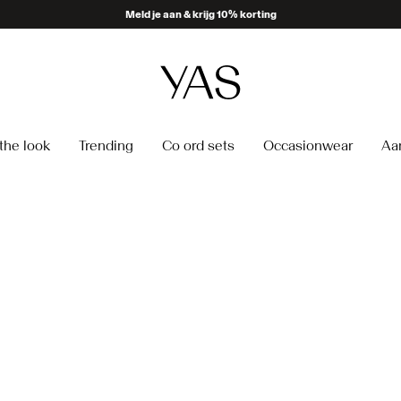
Meld je aan & krijg 10% korting
the look
Trending
Co ord sets
Occasionwear
Aa