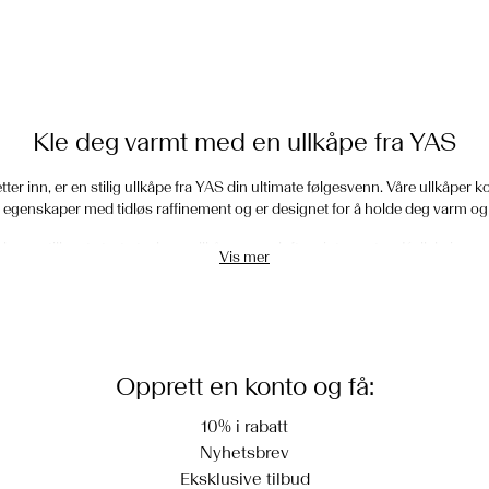
Kle deg varmt med en ullkåpe fra YAS
ter inn, er en stilig ullkåpe fra YAS din ultimate følgesvenn. Våre ullkåper 
genskaper med tidløs raffinement og er designet for å holde deg varm og e
å kunne tilby et stort utvalg av ullkåper som løfter vintermoten. Kolleksjon
Vis mer
 klassisk, skreddersydd design til moderne silhuetter, og sørger for at du ho
trendy gjennom hele vinteren.
Hvorfor ull? Det perfekte vinterstoffet
Opprett en konto og få:
 om vinteren, det er et av naturens vidundre. Ull er kjent for sine temperatur
 valg til kalde morgener og snøfylte kvelder. Det å velge ullkåpe handler ik
10% i rabatt
et slitesterkt, miljøvennlig materiale som er like skånsomt mot miljøet som
Nyhetsbrev
Eksklusive tilbud