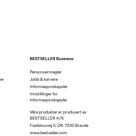
en enkle stylingtips til deg:
vslappet, men stilig look. Legg
t antrekk. Denne kombinasjonen
 jobb eller når du skal ut om
BESTSELLER Business
Personvernregler
e måten
er
Jobb & karriere
Informasjonskapsler
t utvalg av farger, snitt og
Innstillinger for
g varm i kulden.
informasjonskapsler
tet. Våre ullkåper er moderne og
Våre produkter er produsert av
vinner med modig, feminin og
BESTSELLER A/S
bare holder deg varm, men som
Fredskovvej 5, DK-7330 Brande
.
www.bestseller.com