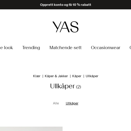
Opprett konto og få 10 % rabatt
e look
Trending
Matchende sett
Occasionwear
Klær
Kåper & Jakker
Kåper
Ullkåper
Ullkåper
(2)
Alle
Ullkåper