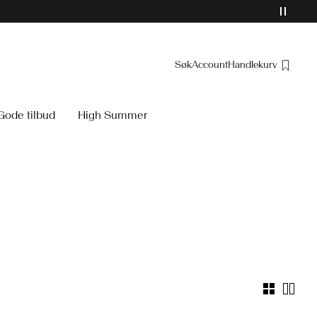
Søk
Account
Handlekurv
Oversikt
Gode tilbud
High Summer
Bestillinger
Profil
Ønskeliste
Støtte
Logg ut