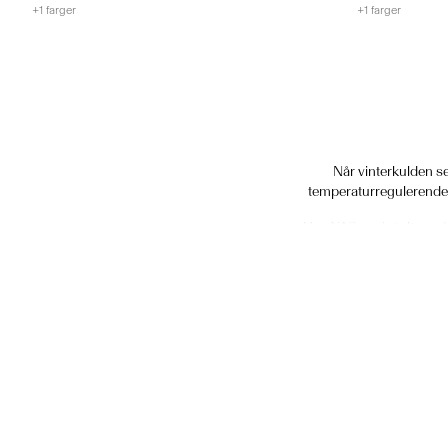
+1 farger
+1 farger
Når vinterkulden set
temperaturregulerende e
Hos YAS er vi stolte av 
funksjonalitet og stil, fra
Ull er ikke bare perfekt
egenskaper. Det er et perfekt
også om å investere i 