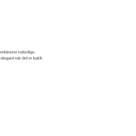
kombinerer naturlige,
legant når det er kaldt.
en vår kombinerer sømløst
lder deg både komfortabel og
regulerende og isolerende
ke bare om fasong, det handler
 det er mot garderoben.