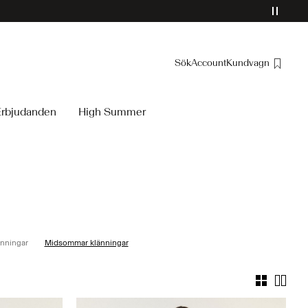
Sök
Account
Kundvagn
Översikt
Erbjudanden
High Summer
Ordrar
Profil
Önskelista
Support
Logga Ut
änningar
Midsommar klänningar