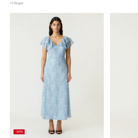
+1 färger
-50%