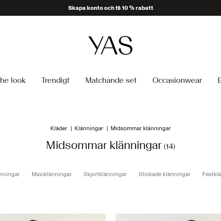
Skapa konto och få 10 % rabatt
he look
Trendigt
Matchande set
Occasionwear
Kläder
Klänningar
Midsommar klänningar
Midsommar klänningar
(14)
nningar
Maxiklänningar
Skjortklänningar
Stickade klänningar
Festkl