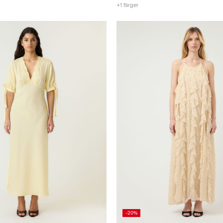
+1 färger
-20%