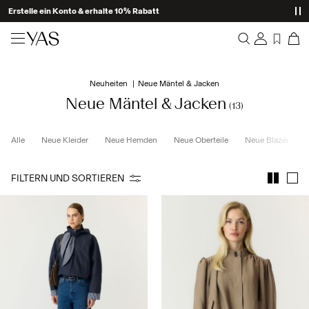
Erstelle ein Konto & erhalte 10% Rabatt
Neuheiten
Neuheiten
Neue Mäntel & Jacken
Übersicht
Kleidung
Neue Mäntel & Jacken
(13)
Bestellungen
Profil
Shop the look
Alle
Neue Kleider
Neue Hemden
Neue Oberteile
Neue Blazer
Wunschliste
Ich brauche Hilfe
Trending
FILTERN UND SORTIEREN
Abmelden
Zweiteiler
Occasionwear
Tolle Angebote
High Summer