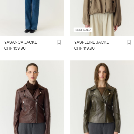
ANMELDEN
HAST
BEST SOLD
DU
FRAGEN?
YASANCA JACKE
YASFELINE JACKE
ÜBER
CHF 159,90
CHF 119,90
UNS
SCHWEIZ
/
DEUTSCH