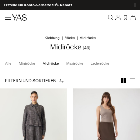
Erstelle ein Konto & erhalte 10% Rabatt
Neuheiten
Kleidung
Röcke
Midiröcke
Übersicht
Kleidung
Midiröcke
(46)
Bestellungen
Profil
Shop the look
Alle
Miniröcke
Midiröcke
Maxiröcke
Lederröcke
Wunschliste
Ich brauche Hilfe
Trending
FILTERN UND SORTIEREN
Abmelden
Zweiteiler
Occasionwear
Tolle Angebote
High Summer