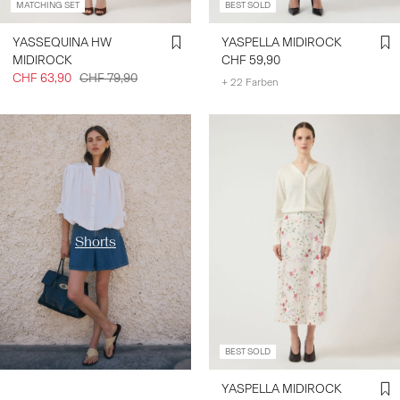
MATCHING SET
BEST SOLD
YASSEQUINA HW
YASPELLA MIDIROCK
MIDIROCK
CHF 59,90
CHF 63,90
CHF 79,90
+ 22 Farben
https://www.y-a-s.com/de-
ch/nach-kategorie-
shoppen/shorts/
Shorts
BEST SOLD
YASPELLA MIDIROCK