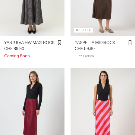
ANMELDEN
HAST
BEST SOLD
DU
FRAGEN?
YASTULVA HW MAXI ROCK
YASPELLA MIDIROCK
ÜBER
CHF 89,90
CHF 59,90
UNS
Coming Soon
+ 22 Farben
SCHWEIZ
/
DEUTSCH