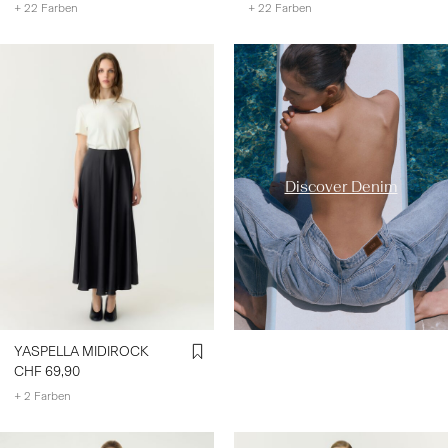
+ 22 Farben
+ 22 Farben
https://www.y-a-s.com/de-
ch/ys-trend-
categories/denim-styles/
Discover Denim
YASPELLA MIDIROCK
CHF 69,90
+ 2 Farben