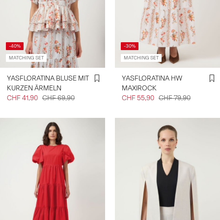
-40%
-30%
MATCHING SET
MATCHING SET
YASFLORATINA BLUSE MIT
YASFLORATINA HW
KURZEN ÄRMELN
MAXIROCK
CHF 41,90
CHF 69,90
CHF 55,90
CHF 79,90