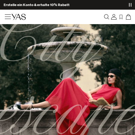
Erstelle ein Konto & erhalte 10% Rabatt
Neuheiten
Übersicht
Kleidung
Bestellungen
Profil
Shop the look
Wunschliste
Ich brauche Hilfe
Trending
Abmelden
Zweiteiler
Occasionwear
Tolle Angebote
High Summer