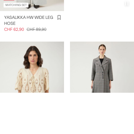
MATCHING SET
YASALIKKA HW WIDE LEG
HOSE
CHF 62,90
CHF 89,90
-50%
Erstelle ein Konto & erhalte 10% Rabatt
YASBESINA BLUSE MIT 2/4
YASMELA 7/8 KLEID MIT V-