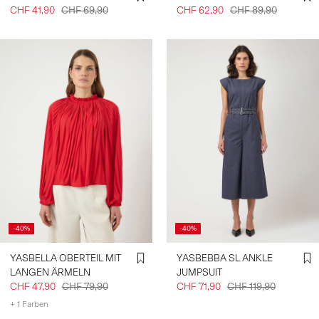
CHF 41,90
CHF 69,90
CHF 62,90
CHF 89,90
-40%
-40%
YASBELLA OBERTEIL MIT
YASBEBBA SL ANKLE
LANGEN ÄRMELN
JUMPSUIT
CHF 47,90
CHF 79,90
CHF 71,90
CHF 119,90
+ 1 Farben