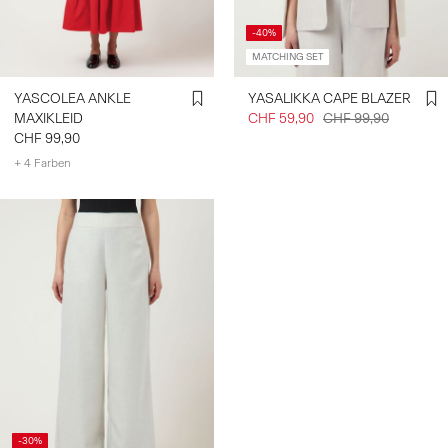
-40%
MATCHING SET
YASCOLEA ANKLE
YASALIKKA CAPE BLAZER
MAXIKLEID
CHF 59,90
CHF 99,90
CHF 99,90
+ 4 Farben
-30%