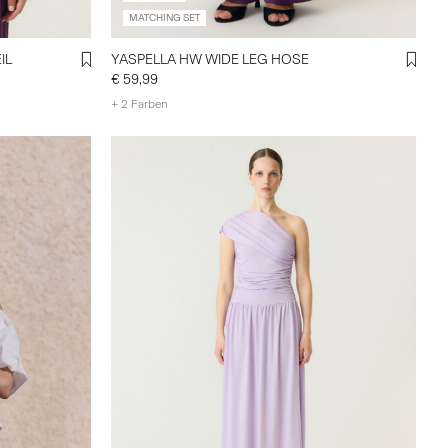
MATCHING SET
IL
YASPELLA HW WIDE LEG HOSE
€ 59,99
+ 2 Farben
off-shoulder-
l