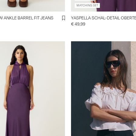
MATCHING SET
 ANKLE BARREL FIT JEANS
YASPELLA SCHAL-DETAIL OBERTE
€ 49,99
https://www.y-a-s.com/de-de/
top-26040586_StarWhite.htm