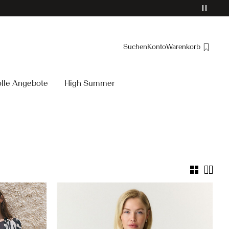
Suchen
Konto
Warenkorb
Übersicht
olle Angebote
High Summer
Bestellungen
Profil
Wunschliste
Ich brauche Hilfe
Abmelden
/yassavanna-
6.html