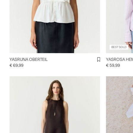
BEST SOLD
YASRUNA OBERTEIL
YASROSA HE
€ 69,99
€ 59,99
https://www.
mw-balloon-
26041173_Ti