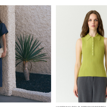
y-a-s.com/de-de/yasfilio-
6041160_Indigo.html