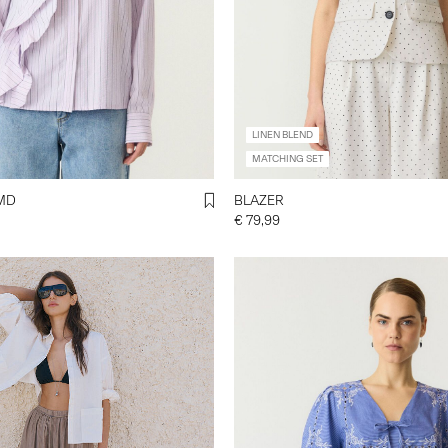
LINEN BLEND
MATCHING SET
MD
BLAZER
€ 79,99
y-a-s.com/de-de/yashally-
hose-
mberWolf.html