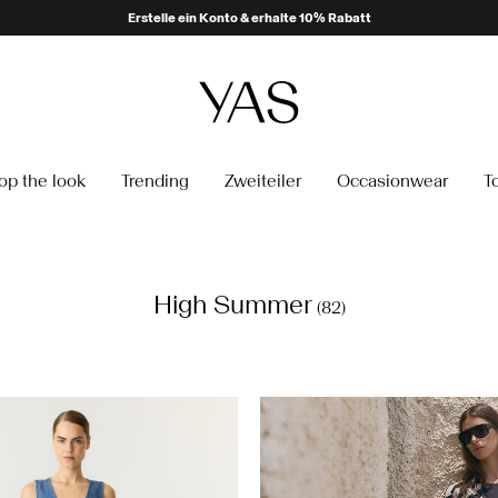
Delivery times may be longer than usual
op the look
Trending
Zweiteiler
Occasionwear
T
High Summer
(82)
https://www.y-a-s.com/de-de
kleid-26022663_Birch_121532