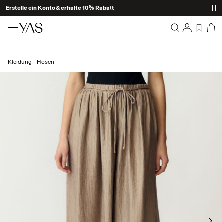
Erstelle ein Konto & erhalte 10% Rabatt
Neuheiten
Kleidung
Hosen
Übersicht
Kleidung
Bestellungen
Profil
Shop the look
Wunschliste
Ich brauche Hilfe
Trending
Abmelden
Zweiteiler
Occasionwear
Tolle Angebote
High Summer