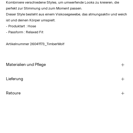
Kombiniere verschiedene Styles, um umwerfende Looks zu kreieren, die
perfekt zur Stimmung und zum Moment passen.
Dieser Style besteht aus einem Viskosegewebe, das atmungsaktiv und weich
ist und deinen Körper umspielt.
- Produktart : Hose
- Passform : Relaxed Fit
Artikelnummer
26041173_TimberWolf
Materialien und Pflege
Lieferung
Abholung am Servicepunkt (DHL)
€ 3,95
Retoure
Maschinenwäsche, halbvoll, kurzer Schleudergang bei 30 °C
Nicht bleichen
Nicht im Wäschetrockner trocknen
Lieferung nach Hause (DHL)
€ 4,95
Bügeleisen auf mittlerer Hitze.
Nicht chemisch reinigen
Rückgabe & Umtausch