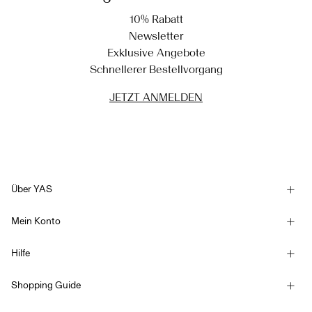
10% Rabatt
Newsletter
Exklusive Angebote
Schnellerer Bestellvorgang
JETZT ANMELDEN
Über YAS
Unsere Geschichte
Mein Konto
Newsletter
Anmelden / Registrieren
Nachhaltigkeit
Hilfe
Bestellung verfolgen
Kundendienst
YAS E-Gift Card
Shopping Guide
Allgemeine Geschäftsbedingungen
Größentabelle