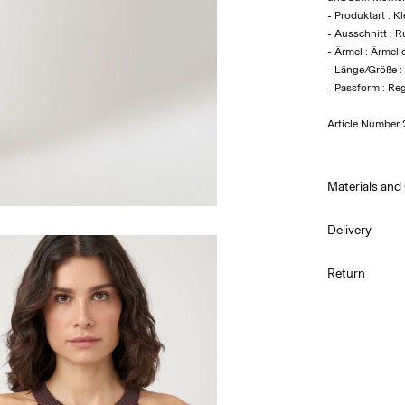
- Produktart : Kl
- Ausschnitt : 
- Ärmel : Ärmell
- Länge/Größe :
- Passform : Reg
Article Number
Materials and
Delivery
Hand was
Abholung am S
Return
Do not bl
Do not tu
Lieferung nach
Low temp.
Do not dr
Flat dry