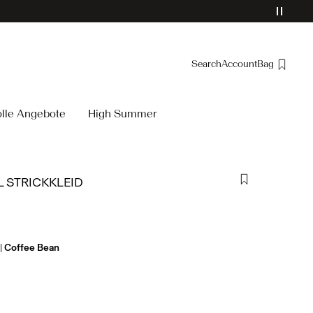
Search
Account
Bag
Overview
olle Angebote
High Summer
Orders
Profile
Wishlist
L STRICKKLEID
Support
Sign Out
Coffee Bean