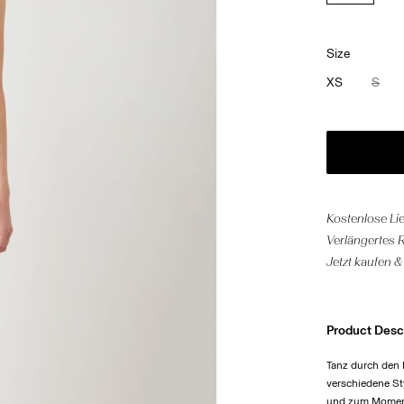
Size
XS
S
Kostenlose Li
Verlängertes 
Jetzt kaufen &
Product Desc
Tanz durch den 
verschiedene St
und zum Momen