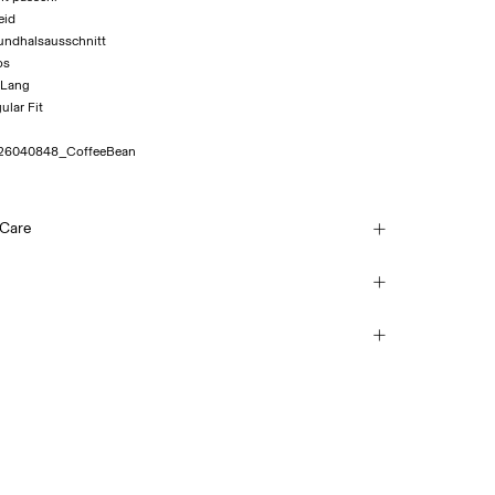
eid
Rundhalsausschnitt
os
 Lang
ular Fit
26040848_CoffeeBean
 Care
h
ervicepunkt (DHL)
€ 3,95
each
mble dry
 Hause (DHL)
 iron. Highest temp. 100°C
€ 4,95
y clean
Rückgabe & Umtausch
Lieferoptionen