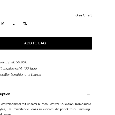
Size Chart
M
L
XL
ADD TO BAG
eferung ab 59.90€
Rückgaberecht: 100 Tage
 später bezahlen mit Klarna
ription
Festivalsommer mit unserer bunten Festival Kollektion! Kombiniere
yles, um umwerfende Looks zu kreieren, die perfekt zur Stimmung
t passen.