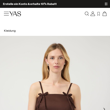
Erstelle ein Konto & erhalte 10% Rabatt
Neuheiten
Kleidung
Übersicht
Kleidung
Bestellungen
Profil
Shop the look
Wunschliste
Ich brauche Hilfe
Trending
Abmelden
Zweiteiler
Occasionwear
Tolle Angebote
High Summer