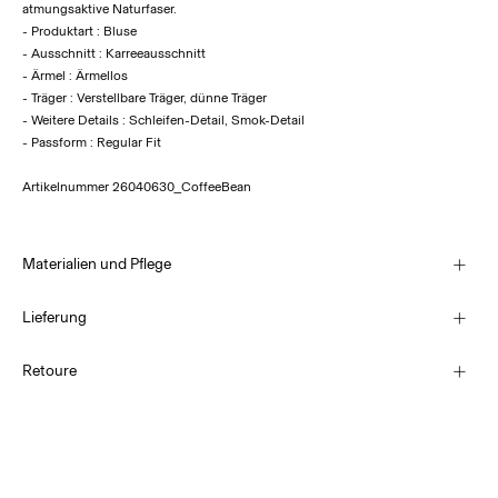
atmungsaktive Naturfaser.
- Produktart : Bluse
- Ausschnitt : Karreeausschnitt
- Ärmel : Ärmellos
- Träger : Verstellbare Träger, dünne Träger
- Weitere Details : Schleifen-Detail, Smok-Detail
- Passform : Regular Fit
Artikelnummer
26040630_CoffeeBean
Materialien und Pflege
Lieferung
Maschinenwäsche bei 30 °C
Abholung am Servicepunkt (DHL)
€ 3,95
Retoure
Nicht bleichen
Nicht im Wäschetrockner trocknen
Lieferung nach Hause (DHL)
Bügeln mit niedriger Temperatur. Max. Temperatur: 100 °C
€ 4,95
Nicht chemisch reinigen
Rückgabe & Umtausch