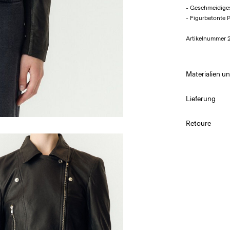
- Geschmeidige
- Figurbetonte 
Artikelnummer
Materialien un
Lieferung
Nicht wa
Abholung am S
Retoure
Nicht ble
Nicht im 
Lieferung nach
Nicht büg
Nicht che
Leder