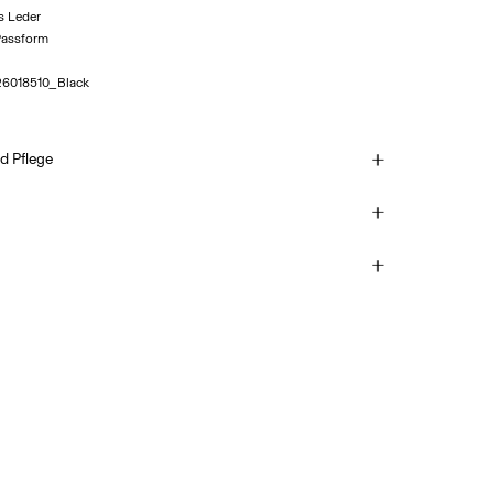
s Leder
Passform
26018510_Black
d Pflege
schen
ervicepunkt (DHL)
€ 3,95
ichen
Wäschetrockner trocknen
 Hause (DHL)
eln
€ 4,95
misch reinigen
Rückgabe & Umtausch
Lieferoptionen