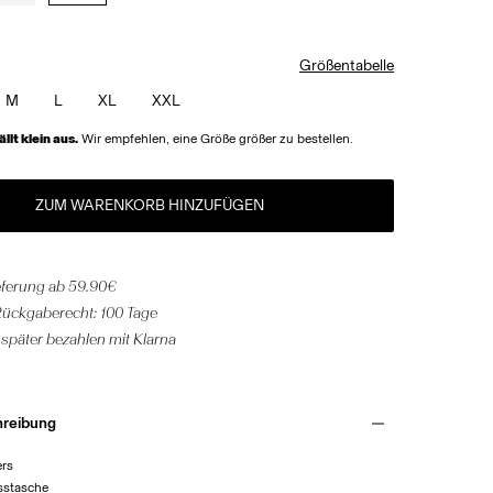
Größentabelle
M
L
XL
XXL
ällt klein aus.
Wir empfehlen, eine Größe größer zu bestellen.
ZUM WARENKORB HINZUFÜGEN
eferung ab 59.90€
Rückgaberecht: 100 Tage
 später bezahlen mit Klarna
hreibung
ers
usstasche