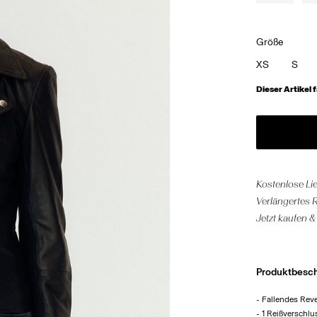
Größe
XS
S
Dieser Artikel f
Kostenlose Li
Verlängertes 
Jetzt kaufen &
Produktbesc
- Fallendes Rev
- 1 Reißverschl