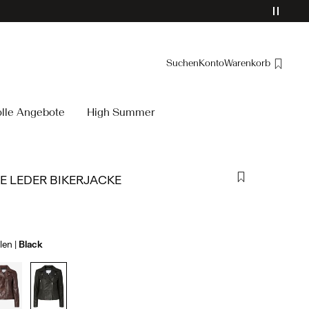
Suchen
Konto
Warenkorb
Übersicht
olle Angebote
High Summer
Bestellungen
Profil
Wunschliste
E LEDER BIKERJACKE
Ich brauche Hilfe
Abmelden
len
Black