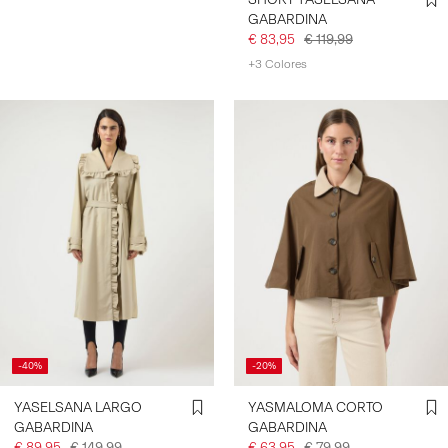
GABARDINA
€ 83,95
€ 119,99
+3 Colores
-40%
-20%
YASELSANA LARGO
YASMALOMA CORTO
GABARDINA
GABARDINA
€ 89,95
€ 149,99
€ 63,95
€ 79,99