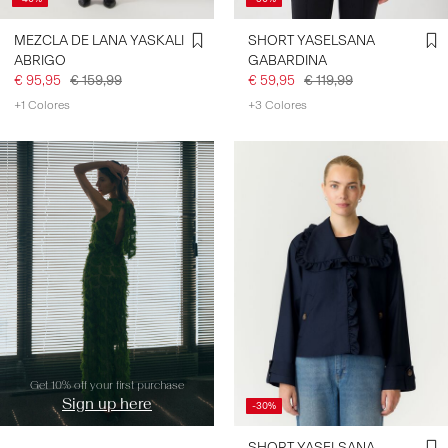
MEZCLA DE LANA YASKALI
SHORT YASELSANA
ABRIGO
GABARDINA
€ 95,95
€ 159,99
€ 59,95
€ 119,99
+1 Colores
+3 Colores
https://www.y-a-s.com/share?
register=true
Get 10% off your first purchase
Sign up here
-30%
SHORT YASELSANA