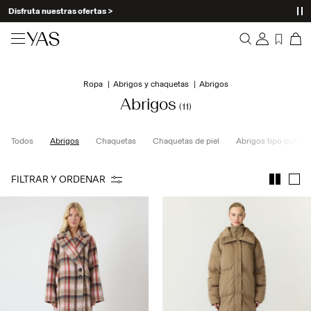
Disfruta nuestras ofertas >
Novedades
Ropa
Abrigos y chaquetas
Abrigos
Resumen
Ropa
Abrigos
(11)
Pedidos
Perfil
Shop the look
Todos
Abrigos
Chaquetas
Chaquetas de piel
Abrigos tipo puffer
Imprescindibles
Ayuda
Trending
FILTRAR Y ORDENAR
Cerrar Sesión
Conjuntos
Occasionwear
Buenas ofertas
High Summer