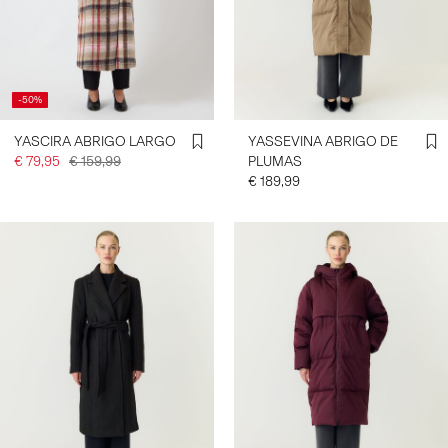
INICIAR
SESIÓN
-50%
¿PREGUNTAS?
YASCIRA ABRIGO LARGO
YASSEVINA ABRIGO DE
SOBRE
NOSOTROS
€ 79,95
€ 159,99
PLUMAS
€ 189,99
ESPAÑA
/
ESPAÑOL