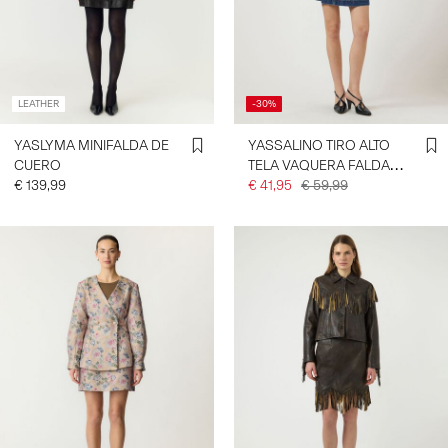
LEATHER
-30%
YASLYMA MINIFALDA DE
YASSALINO TIRO ALTO
CUERO
TELA VAQUERA FALDA
€ 139,99
MINI
€ 41,95
€ 59,99