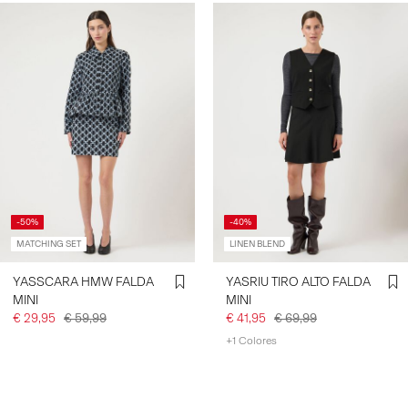
-50%
-40%
MATCHING SET
LINEN BLEND
YASSCARA HMW FALDA
YASRIU TIRO ALTO FALDA
MINI
MINI
€ 29,95
€ 59,99
€ 41,95
€ 69,99
+1 Colores
Has visto 24 de 42 artículos.