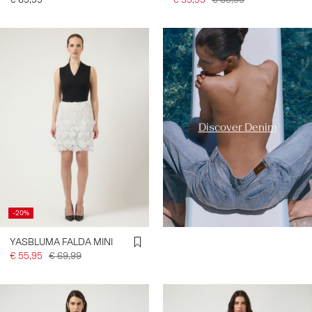
https://www.y-a-s.com/es-
es/ys-trend-
categories/denim-styles/
Discover Denim
-20%
YASBLUMA FALDA MINI
€ 55,95
€ 69,99