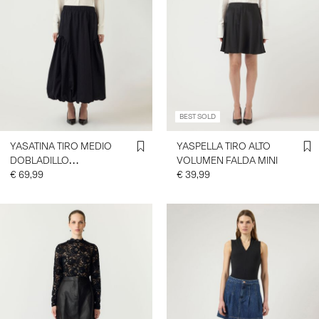
BEST SOLD
YASATINA TIRO MEDIO
YASPELLA TIRO ALTO
DOBLADILLO
VOLUMEN FALDA MINI
ABULLONADO FALDA MIDI
€ 69,99
€ 39,99