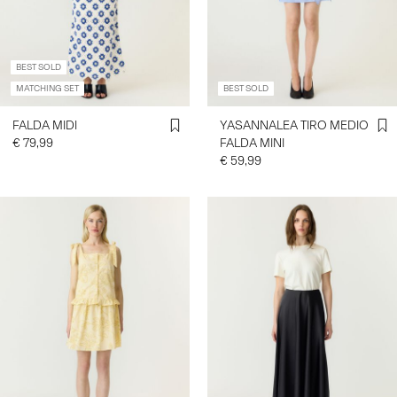
INICIAR
BEST SOLD
SESIÓN
MATCHING SET
BEST SOLD
¿PREGUNTAS?
FALDA MIDI
YASANNALEA TIRO MEDIO
SOBRE
NOSOTROS
€ 79,99
FALDA MINI
€ 59,99
ESPAÑA
/
ESPAÑOL