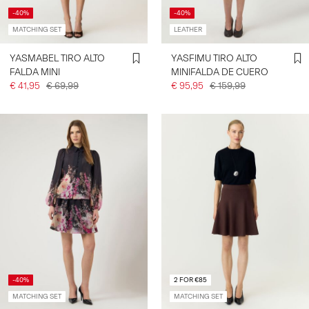
-40%
-40%
MATCHING SET
LEATHER
YASMABEL TIRO ALTO
YASFIMU TIRO ALTO
FALDA MINI
MINIFALDA DE CUERO
€ 41,95
€ 69,99
€ 95,95
€ 159,99
-40%
2 FOR €85
MATCHING SET
MATCHING SET