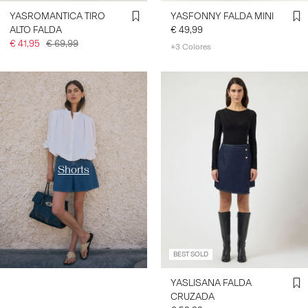
YASROMANTICA TIRO
YASFONNY FALDA MINI
ALTO FALDA
€ 49,99
€ 41,95
€ 69,99
+3 Colores
https://www.y-a-s.com/es-
es/comprar-por-
categor%C3%ADas/shorts/
Shorts
BEST SOLD
YASLISANA FALDA
CRUZADA