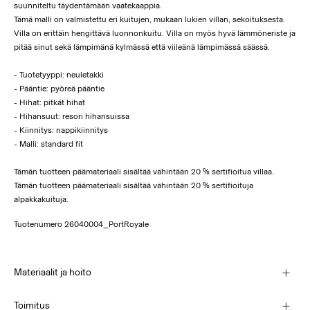
suunniteltu täydentämään vaatekaappia.
Tämä malli on valmistettu eri kuitujen, mukaan lukien villan, sekoituksesta.
Villa on erittäin hengittävä luonnonkuitu. Villa on myös hyvä lämmöneriste ja
pitää sinut sekä lämpimänä kylmässä että viileänä lämpimässä säässä.
- Tuotetyyppi: neuletakki
- Pääntie: pyöreä pääntie
- Hihat: pitkät hihat
- Hihansuut: resori hihansuissa
- Kiinnitys: nappikiinnitys
- Malli: standard fit
Tämän tuotteen päämateriaali sisältää vähintään 20 % sertifioitua villaa.
Tämän tuotteen päämateriaali sisältää vähintään 20 % sertifioituja
alpakkakuituja.
Tuotenumero
26040004_PortRoyale
Materiaalit ja hoito
Toimitus