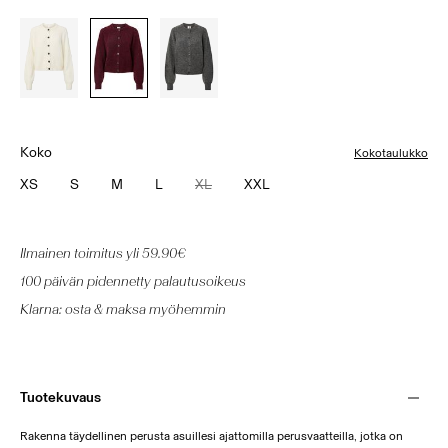
Koko
Kokotaulukko
XS
S
M
L
XL
XXL
Ilmainen toimitus yli 59.90€
100 päivän pidennetty palautusoikeus
Klarna: osta & maksa myöhemmin
Tuotekuvaus
Rakenna täydellinen perusta asuillesi ajattomilla perusvaatteilla, jotka on