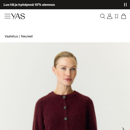
Luo tili ja hyödynnä 10% alennus
Uutuudet
Vaatetus
Neuleet
Yhteenveto
Vaatetus
Tilaukset
Profiili
Shop the look
Toivelista
Tuki
Trending
Kirjaudu Ulos
Yhteensopivat Setit
Occasionwear
Tarjouksia
High Summer