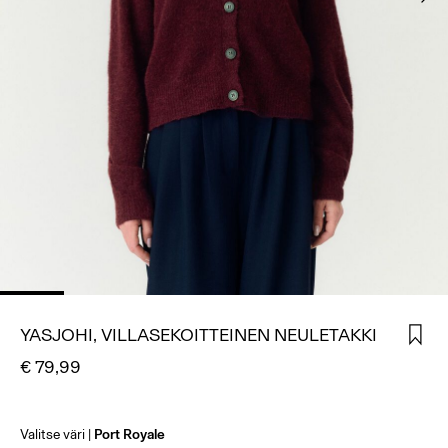
KIRJAUDU
SISÄÄN
KYSYTTÄVÄÄ?
TIETOA
MEISTÄ
SUOMI
/
SUOMI
YASJOHI, VILLASEKOITTEINEN NEULETAKKI
€ 79,99
Valitse väri
Port Royale