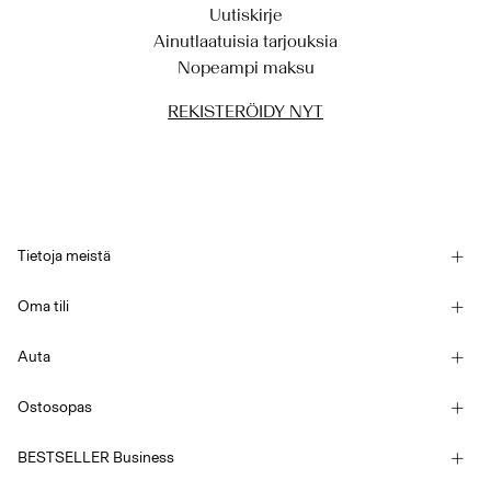
Uutiskirje
Ainutlaatuisia tarjouksia
Nopeampi maksu
REKISTERÖIDY NYT
Tietoja meistä
Historiamme
Oma tili
Uutiskirje
Kirjaudu sisään / Kirjaudu
Kestävä kehitys
Auta
Seuraa tilausta
Asiakaspalvelu
YAS E-Gift Card
Ostosopas
Kaupan ehdot
Koko-opas
Competition Terms & conditions
BESTSELLER Business
Toimitusvaihtoehdot
Saavutettavuusseloste