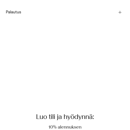
Käsinpesu
Pick up at Service Point (PostNord)
€ 4,95
Palautus
Älä valkaise
Ei rumpukuivausta
Matalalämpöinen rauta. Korkein lämpötila 100 °C
Toimitusvaihtoehdot
Kemiallinen pesu (mikä tahansa liuotin)
Palautus ja vaihto
Tasokuivaus varjossa
Luo tili ja hyödynnä:
10% alennuksen