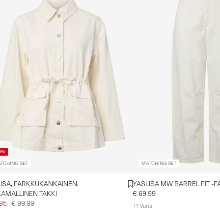
0%
TCHING SET
MATCHING SET
ISA, FARKKUKANKAINEN,
YASLISA MW BARREL FIT -F
AMALLINEN TAKKI
€ 69,99
,95
€ 99,99
+1 Väriä