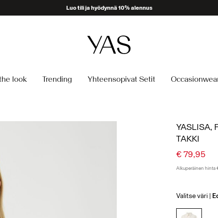
the look
Trending
Yhteensopivat Setit
Occasionwea
YASLISA,
TAKKI
€ 79,95
Alkuperäinen hinta
Valitse väri
E