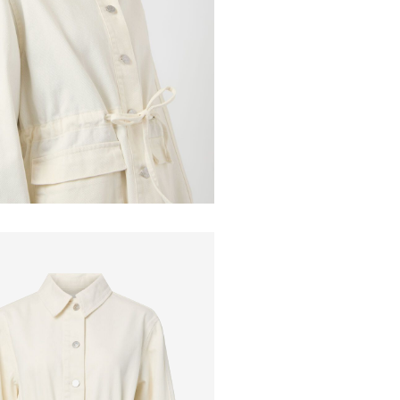
Ei kuivap
Toim
Ripustusk
Pala