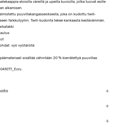
atekaappia eloisilla väreillä ja upeilla kuvioilla, jotka tuovat esille
an alkamisen.
almistettu puuvillakangasseoksesta, joka on kudottu twill-
iseen farkkutyyliin. Twill-kudonta tekee kankaasta kestävämmän.
arkatakki
kaulus
kut
ohdat: vyö vyötäröllä
äämateriaali sisältää vähintään 20 % kierrätettyä puuvillaa.
041077_Ecru
hoito
 30 °C
ice Point (PostNord)
€ 4,95
se
pöinen rauta. Korkein lämpötila 100 °C