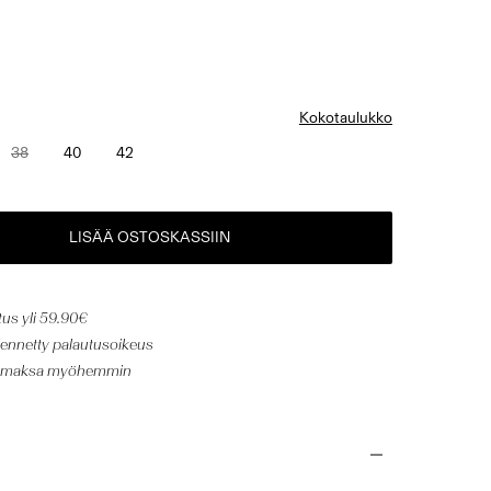
Kokotaulukko
38
40
42
LISÄÄ OSTOSKASSIIN
tus yli 59.90€
dennetty palautusoikeus
 & maksa myöhemmin