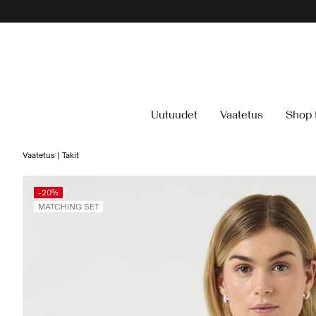
Uutuudet
Vaatetus
Shop 
Vaatetus
Takit
-20%
MATCHING SET