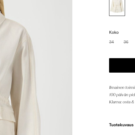
Koko
34
36
Ilmainen toimi
100 päivän pi
Klarna: osta
Tuotekuvaus