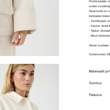
Piristä kevään va
uuden vuodenaj
Tämä tuote on v
kankaaksi klass
- Tuotetyyppi: p
- Kaulus: leveä 
- Taskut: etutas
- Muut yksityisk
Tämän tuotteen p
Tuotenumero
26
Materiaalit ja 
Toimitus
Konepesu
Pick up at Serv
Palautus
Älä valkai
Matalaläm