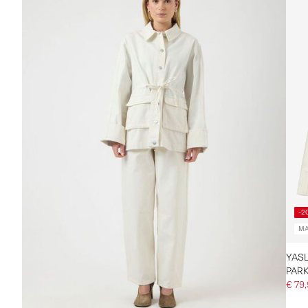
-2
MA
YASL
PARK
€ 79