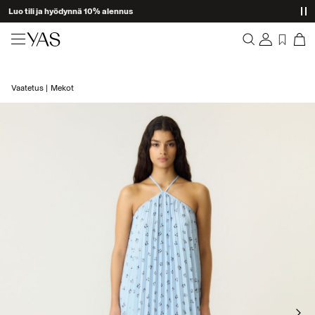
Luo tili ja hyödynnä 10% alennus
Uutuudet
Vaatetus
Mekot
Yhteenveto
Vaatetus
Tilaukset
Profiili
Shop the look
Toivelista
Tuki
Trending
Kirjaudu Ulos
Yhteensopivat Setit
Occasionwear
Tarjouksia
High Summer