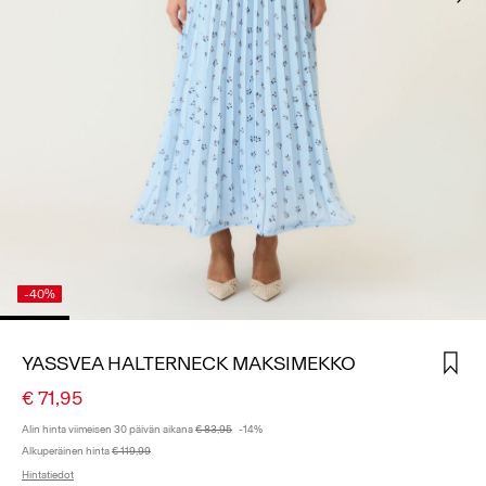
KIRJAUDU
SISÄÄN
KYSYTTÄVÄÄ?
TIETOA
MEISTÄ
SUOMI
/
SUOMI
-40%
YASSVEA HALTERNECK MAKSIMEKKO
€ 71,95
Alin hinta viimeisen 30 päivän aikana
€ 83,95
-14%
Alkuperäinen hinta
€ 119,99
Hintatiedot