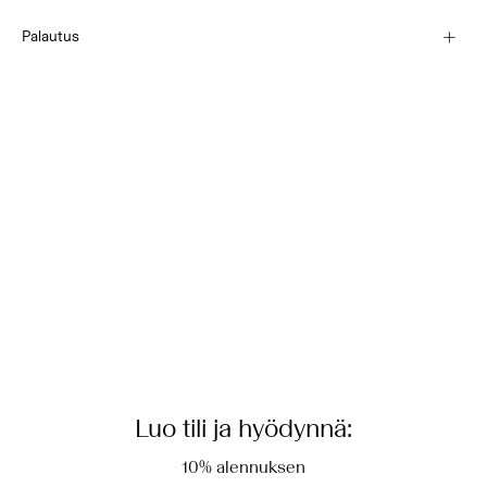
Konepesu 30 °C
Pick up at Service Point (PostNord)
€ 4,95
Palautus
Ei rumpukuivausta
Matalalämpöinen rauta. Korkein lämpötila 100 °C
Ripustuskuivaus
Toimitusvaihtoehdot
Palautus ja vaihto
Luo tili ja hyödynnä:
10% alennuksen