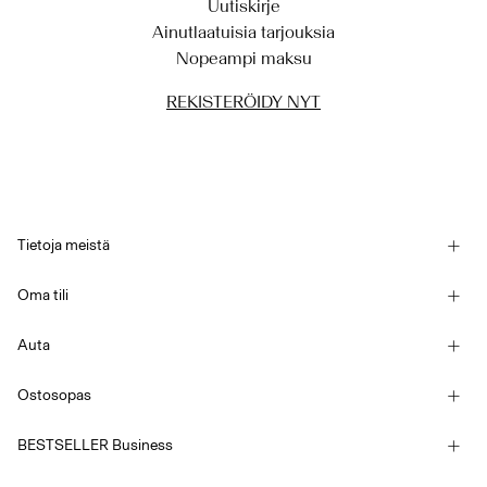
Uutiskirje
Ainutlaatuisia tarjouksia
Nopeampi maksu
REKISTERÖIDY NYT
Tietoja meistä
Historiamme
Oma tili
Uutiskirje
Kirjaudu sisään / Kirjaudu
Kestävä kehitys
Auta
Seuraa tilausta
Asiakaspalvelu
YAS E-Gift Card
Ostosopas
Kaupan ehdot
Koko-opas
Competition Terms & conditions
BESTSELLER Business
Toimitusvaihtoehdot
Saavutettavuusseloste
Tietosuojakäytäntö