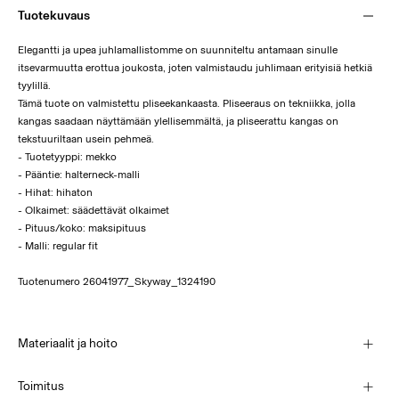
Tuotekuvaus
Elegantti ja upea juhlamallistomme on suunniteltu antamaan sinulle
itsevarmuutta erottua joukosta, joten valmistaudu juhlimaan erityisiä hetkiä
tyylillä.
Tämä tuote on valmistettu pliseekankaasta. Pliseeraus on tekniikka, jolla
kangas saadaan näyttämään ylellisemmältä, ja pliseerattu kangas on
tekstuuriltaan usein pehmeä.
- Tuotetyyppi: mekko
- Pääntie: halterneck-malli
- Hihat: hihaton
- Olkaimet: säädettävät olkaimet
- Pituus/koko: maksipituus
- Malli: regular fit
Tuotenumero
26041977_Skyway_1324190
Materiaalit ja hoito
Toimitus