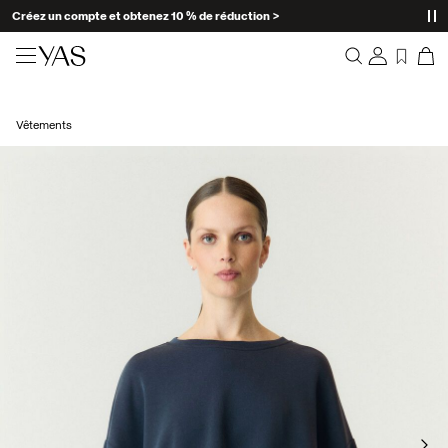
Créez un compte et obtenez 10 % de réduction >
Nouveautés
Vêtements
Aperçu
Vêtements
Commandes
Profil
Shop the look
Liste de souhaits
Aide
Trending
Déconnexion
Ensembles Assortis
Occasionwear
Bonnes offres
High Summer