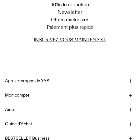
10% de réduction
Newsletter
Offres exclusives
Paiement plus rapide
INSCRIVEZ-VOUS MAINTENANT
Agrave; propos de YAS
Notre histoire
Mon compte
Newsletter
Se connecter / S'inscrire
Developpement durable
Aide
Suivi de commande
Assistance
YAS E-Gift Card
Guide d'Achat
Conditions générales
Guide de tailles
Competition Terms & conditions
BESTSELLER Business