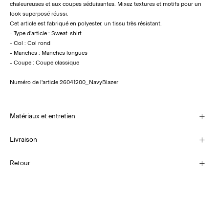
chaleureuses et aux coupes séduisantes. Mixez textures et motifs pour un
look superposé réussi.
Cet article est fabriqué en polyester, un tissu très résistant.
- Type d'article : Sweat-shirt
- Col : Col rond
- Manches : Manches longues
- Coupe : Coupe classique
Numéro de l'article
26041200_NavyBlazer
Matériaux et entretien
Livraison
Livraison à domicile (SwissPost Economy)
CHF 5,95
Retour
Lavage en machine, demi-charge, essorage court à 30 °C
Ne pas blanchir
Séchage en tambour interdit
Livraison à domicile (SwissPost Priority)
CHF 6,95
Fer à repasser réglé sur une température basse. Température la plus
élevée de 100 °C
Retour et échange