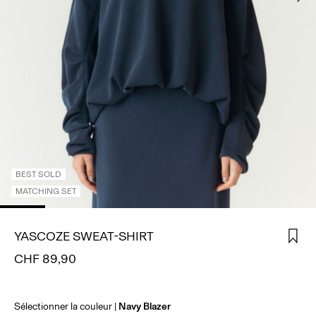
CONNECTEZ-
VOUS
DES
QUESTIONS
?
À
PROPOS
DE
NOUS
BEST SOLD
SUISSE
MATCHING SET
/
FRANÇAIS
YASCOZE SWEAT-SHIRT
CHF 89,90
Sélectionner la couleur
Navy Blazer