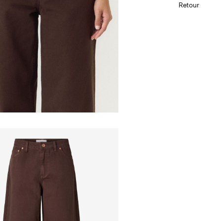
Livraison à do
Retour
Ne pas bl
Séchage e
Livraison à dom
Fer à repa
100 °C
Nettoyage 
Séchage p