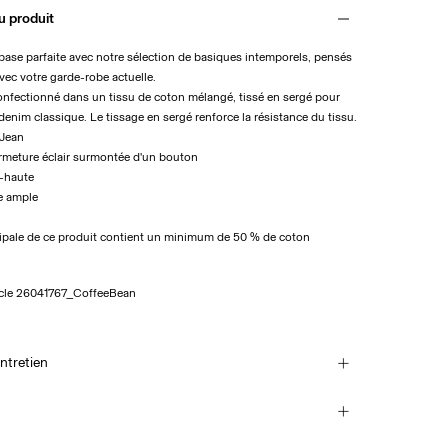
u produit
se parfaite avec notre sélection de basiques intemporels, pensés
vec votre garde-robe actuelle.
confectionné dans un tissu de coton mélangé, tissé en sergé pour
 denim classique. Le tissage en sergé renforce la résistance du tissu.
: Jean
ermeture éclair surmontée d'un bouton
mi-haute
e ample
cipale de ce produit contient un minimum de 50 % de coton
cle
26041767_CoffeeBean
ntretien
 machine à 30 °C