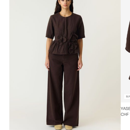
MA
YASE
CHF 