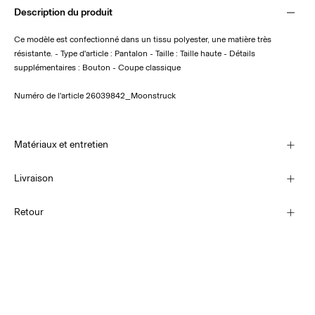
Description du produit
Ce modèle est confectionné dans un tissu polyester, une matière très
résistante. - Type d'article : Pantalon - Taille : Taille haute - Détails
supplémentaires : Bouton - Coupe classique
Numéro de l'article
26039842_Moonstruck
Matériaux et entretien
Livraison
Lavage en machine, demi-charge, essorage court à 30 °C
Livraison à domicile (SwissPost Economy)
CHF 5,95
Retour
Ne pas blanchir
Séchage en tambour interdit
Livraison à domicile (SwissPost Priority)
Fer à repasser réglé sur une température basse. Température la plus
CHF 6,95
élevée de 100 °C
Nettoyage à sec (pas de trichloroéthylène)
Retour et échange
Séchage par suspension à une corde
Options de livraison