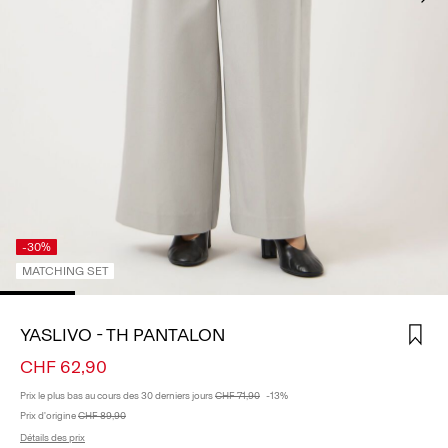
CONNECTEZ-
VOUS
DES
QUESTIONS
?
À
PROPOS
DE
NOUS
-30%
SUISSE
MATCHING SET
/
FRANÇAIS
YASLIVO - TH PANTALON
CHF 62,90
Prix ​​le plus bas au cours des 30 derniers jours
CHF 71,90
-13%
Prix ​​d'origine
CHF 89,90
Détails des prix