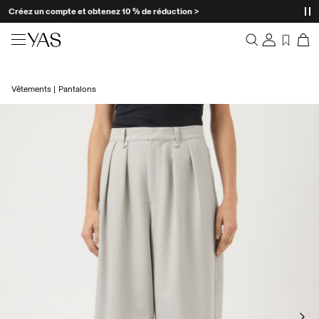
Créez un compte et obtenez 10 % de réduction >
Nouveautés
Vêtements
Pantalons
Aperçu
Vêtements
Commandes
Profil
Shop the look
Liste de souhaits
Aide
Trending
Déconnexion
Ensembles Assortis
Occasionwear
Bonnes offres
High Summer