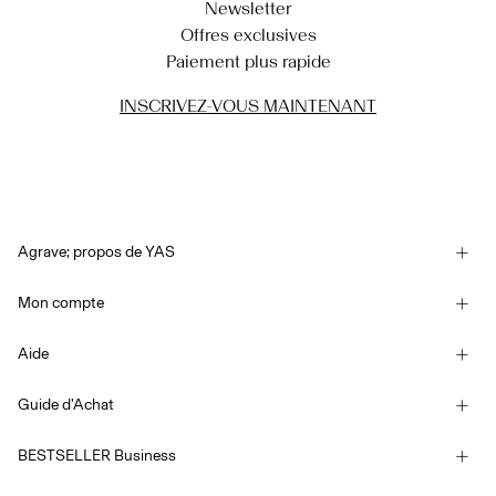
Newsletter
Offres exclusives
Paiement plus rapide
INSCRIVEZ-VOUS MAINTENANT
Agrave; propos de YAS
Notre histoire
Mon compte
Newsletter
Se connecter / S'inscrire
Developpement durable
Aide
Suivi de commande
Assistance
YAS E-Gift Card
Guide d'Achat
Conditions générales
Guide de tailles
Competition Terms & conditions
BESTSELLER Business
Options de livraison
Déclaration d’accessibilité