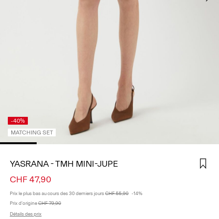
CONNECTEZ-
VOUS
DES
QUESTIONS
?
À
PROPOS
DE
NOUS
-40%
SUISSE
MATCHING SET
/
FRANÇAIS
YASRANA - TMH MINI-JUPE
CHF 47,90
Prix ​​le plus bas au cours des 30 derniers jours
CHF 55,90
-14%
Prix ​​d'origine
CHF 79,90
Détails des prix