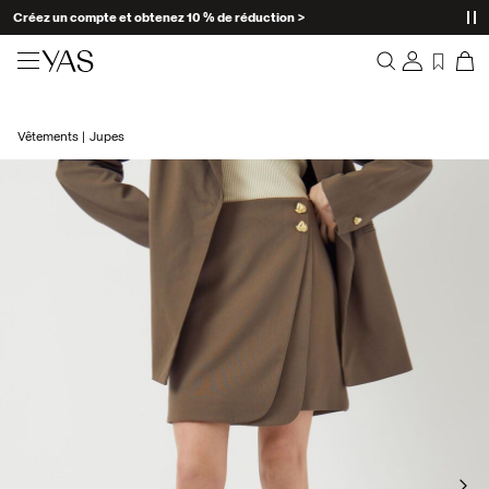
Créez un compte et obtenez 10 % de réduction >
Nouveautés
Vêtements
Jupes
Aperçu
Vêtements
Commandes
Profil
Shop the look
Liste de souhaits
Aide
Trending
Déconnexion
Ensembles Assortis
Occasionwear
Bonnes offres
High Summer