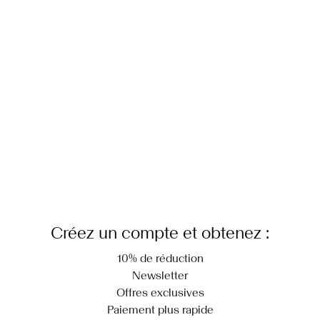
Fer à repasser réglé sur une température basse. Température la plus
élevée de 100 °C
Livraison à domicile (SwissPost Priority)
CHF 6,95
Ne pas nettoyer à sec
Séchage par suspension à une corde
Retour et échange
Options de livraison
Créez un compte et obtenez :
10% de réduction
Newsletter
Offres exclusives
Paiement plus rapide