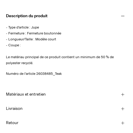
Description du produit
- Type d'article : Jupe
- Fermeture : Fermeture boutonnée
- Longueur/Taille : Modèle court
- Coupe :
Le matériau principal de ce produit contient un minimum de 50 % de
polyester recyclé.
Numéro de l'article
26038485_Teak
Matériaux et entretien
Livraison
Lavage en machine, demi-charge, essorage court à 30 °C
Livraison à domicile (SwissPost Economy)
CHF 5,95
Retour
Ne pas blanchir