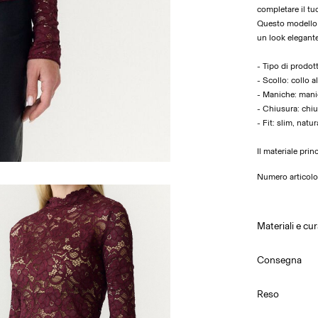
completare il tu
Questo modello è
un look elegante
- Tipo di prodot
- Scollo: collo a
- Maniche: man
- Chiusura: chi
- Fit: slim, nat
Il materiale pri
Numero articol
Materiali e cu
Consegna
Lavaggio i
Consegna a casa
Reso
Non cand