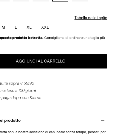
Tabella delle taglie
M
L
XL
XXL
i questo prodotto è stretta.
Consigliamo di ordinare una taglia più
AGGIUNGI AL CARRELLO
uita sopra € 59.90
o esteso a 100 giorni
& paga dopo con Klarna
el prodotto
fetta con la nostra selezione di capi basic senza tempo, pensati per