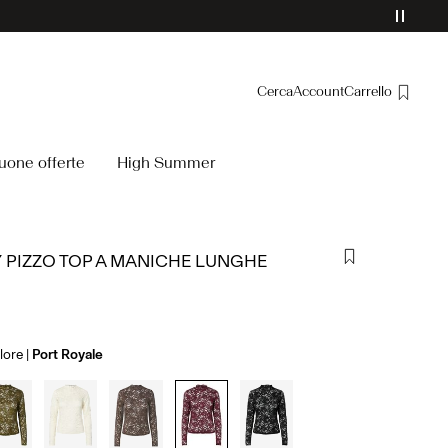
Cerca
Account
Carrello
Panoramica
uone offerte
High Summer
Ordini
Profilo
Lista dei desideri
 PIZZO TOP A MANICHE LUNGHE
Assistenza
Esci
olore
Port Royale