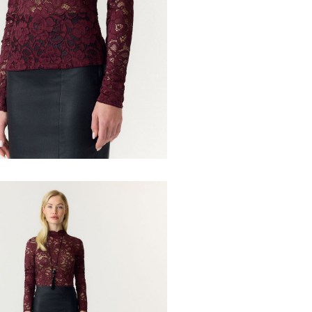
Non utiliz
Stirare a
Lavaggio a
Appendere