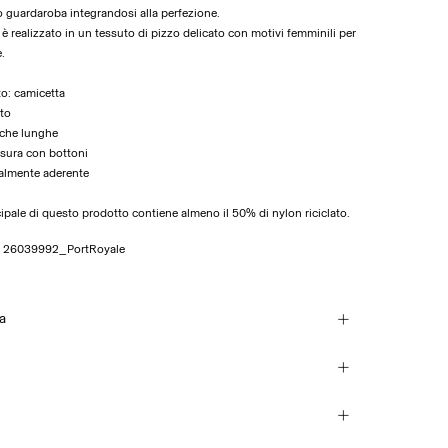
o guardaroba integrandosi alla perfezione.
 realizzato in un tessuto di pizzo delicato con motivi femminili per
.
to: camicetta
lto
iche lunghe
usura con bottoni
uralmente aderente
ncipale di questo prodotto contiene almeno il 50% di nylon riciclato.
o
26039992_PortRoyale
ra
n lavatrice, mezzo carico, breve ciclo di centrifuga a 30°C
 (Poste Italiane)
€ 4,95
eggiare