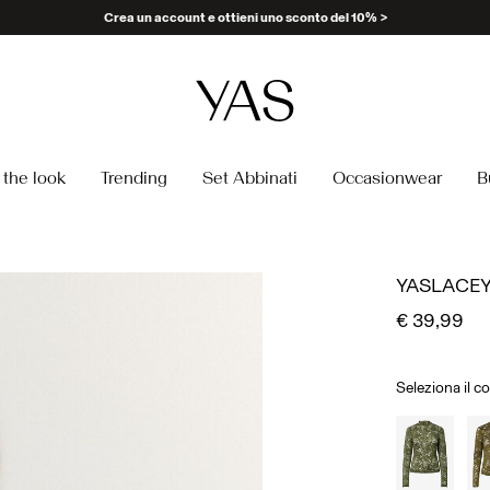
the look
Trending
Set Abbinati
Occasionwear
B
YASLACEY
€ 39,99
Seleziona il c