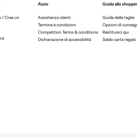
t
Aiuto
Guida allo shoppi
in / Crea un
Assistenza clienti
Guida delle taglie
Termine e condizioni
Opzioni di conseg
Competition Terms & conditions
Restituisci qui
rd
Dichiarazione di accessibilità
Saldo carta regalo