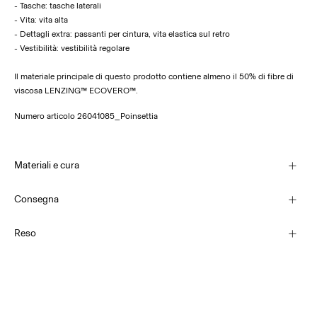
- Tasche: tasche laterali
- Vita: vita alta
- Dettagli extra: passanti per cintura, vita elastica sul retro
- Vestibilità: vestibilità regolare
Il materiale principale di questo prodotto contiene almeno il 50% di fibre di
viscosa LENZING™ ECOVERO™.
Numero articolo
26041085_Poinsettia
Materiali e cura
Consegna
Lavare in lavatrice a 30°C
Consegna a casa (Poste Italiane)
€ 4,95
Reso
Non candeggiare
Non utilizzare l'asciugatrice
Stirare a bassa temperatura Temperatura massima 100°C
Opzioni di Consegna
Non lavare a secco
Resi & Cambi