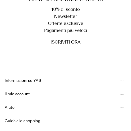
10% di sconto
Newsletter
Offerte esclusive
Pagamenti più veloci
ISCRIVITI ORA
Informazioni su YAS
La nostra storia
Il mio account
Newsletter
Effettua il login / Crea un account
Sostenibilità
Aiuto
Traccia ordine
Assistenza clienti
YAS E-Gift Card
Guida allo shopping
Termine e condizioni