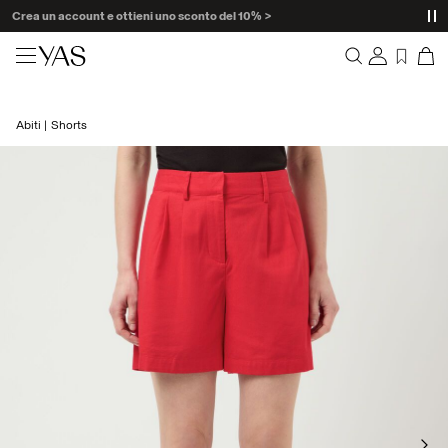
Crea un account e ottieni uno sconto del 10% >
Nuovi arrivi
Abiti
Shorts
Panoramica
Abiti
Ordini
Profilo
Shop the look
Lista dei desideri
Assistenza
Trending
Esci
Set Abbinati
Occasionwear
Buone offerte
High Summer