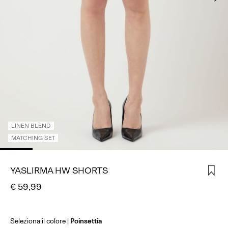
ACCEDI
DOMANDE?
CHI
SIAMO
ITALIA
/
ITALIANO
LINEN BLEND
MATCHING SET
YASLIRMA HW SHORTS
€ 59,99
Seleziona il colore
Poinsettia