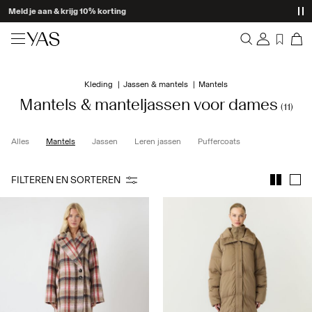
Meld je aan & krijg 10% korting
Nieuw
Kleding
Jassen & mantels
Mantels
Overzicht
Kleding
Mantels & manteljassen voor dames
(11)
Bestellingen
Profiel
Shop the look
Alles
Mantels
Jassen
Leren jassen
Puffercoats
Verlanglijstje
Help
Trending
FILTEREN EN SORTEREN
Uitloggen
Co ord sets
Occasionwear
Aanbiedingen
High Summer