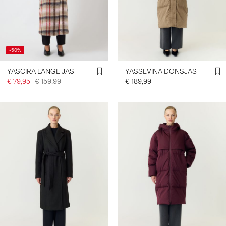
INLOGGEN
HEB
-50%
JE
VRAGEN?
YASCIRA LANGE JAS
YASSEVINA DONSJAS
OVER
€ 79,95
€ 159,99
€ 189,99
ONS
NEDERLAND
/
NEDERLANDS