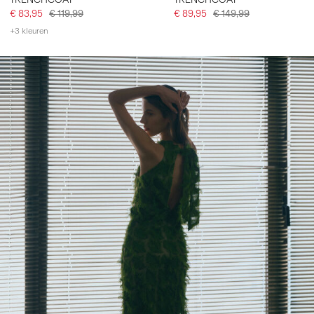
€ 83,95
€ 119,99
€ 89,95
€ 149,99
+3 kleuren
https://www.y-a-s.com/share?register=true