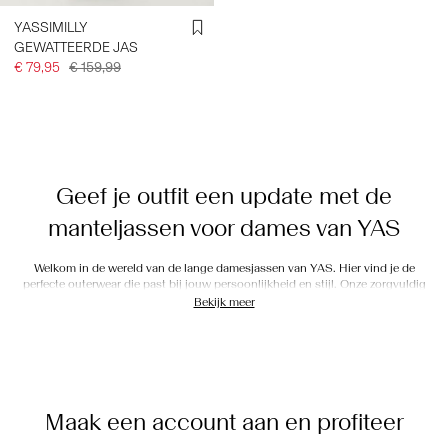
YASSIMILLY
GEWATTEERDE JAS
€ 79,95
€ 159,99
Geef je outfit een update met de
manteljassen voor dames van YAS
Welkom in de wereld van de lange damesjassen van YAS. Hier vind je de
perfecte outerwear die past bij jouw persoonlijkheid en stijl. Onze zorgvuldig
samengestelde collectie is ontworpen voor vrouwen zoals jij, die niet bang zijn
Bekijk meer
om een statement te maken en 100% zichzelf te zijn! Wij hebben een ruim
assortiment, dus breid je garderobe vandaag nog uit met onze eigentijdse en
speelse mantels en lange jassen.
Een wereld van jassen: van klassiek tot
Maak een account aan en profiteer
modern