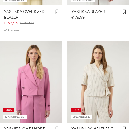
YASLIKKA OVERSIZED
YASLIKKA BLAZER
BLAZER
€ 79,99
€ 53,95
€ 89,99
+1 kleuren
-30%
-30%
MATCHING SET
LINEN BLEND
YASMIDNIGHT SHORT
YASLINURA HALFLANG