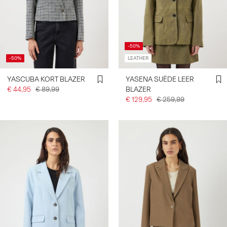
-50%
-50%
LEATHER
YASCUBA KORT BLAZER
YASENA SUÈDE LEER
€ 44,95
€ 89,99
BLAZER
€ 129,95
€ 259,99