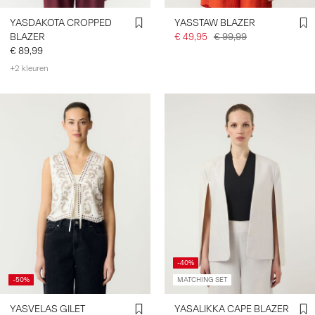
YASDAKOTA CROPPED
YASSTAW BLAZER
BLAZER
€ 49,95
€ 99,99
€ 89,99
+2 kleuren
-40%
-50%
MATCHING SET
YASVELAS GILET
YASALIKKA CAPE BLAZER