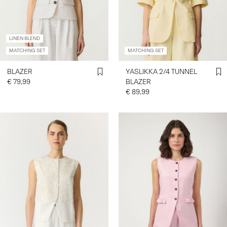
INLOGGEN
LINEN BLEND
HEB
MATCHING SET
MATCHING SET
JE
VRAGEN?
BLAZER
YASLIKKA 2/4 TUNNEL
OVER
€ 79,99
BLAZER
ONS
€ 89,99
NEDERLAND
/
NEDERLANDS