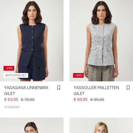
-20%
MATCHING SET
-30%
YASAGANA LINNENMIX
YASSOLLER PAILLETTEN
GILET
GILET
€ 63,95
€ 79,99
€ 69,95
€ 99,99
+1 kleuren