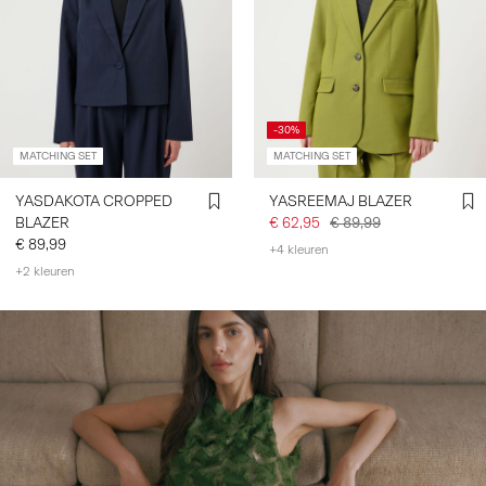
-30%
MATCHING SET
MATCHING SET
YASDAKOTA CROPPED
YASREEMAJ BLAZER
BLAZER
€ 62,95
€ 89,99
€ 89,99
+4 kleuren
+2 kleuren
https://www.y-a-s.com/nl-nl/gelegenheidskleding/