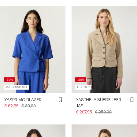
-30%
-20%
MATCHING SET
LEATHER
YASPRIMO BLAZER
YASTHELA SUEDE LEER
€ 62,95
€ 89,99
JAS
€ 207,95
€ 259,99