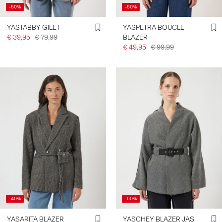
-50%
-50%
YASTABBY GILET
YASPETRA BOUCLE
€ 39,95
€ 79,99
BLAZER
€ 49,95
€ 99,99
-40%
-50%
YASARITA BLAZER
YASCHEY BLAZER JAS