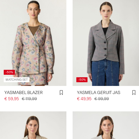
-50%
MATCHING SET
-50%
YASMABEL BLAZER
YASMELA GERUIT JAS
€ 59,95
€ 119,99
€ 49,95
€ 99,99