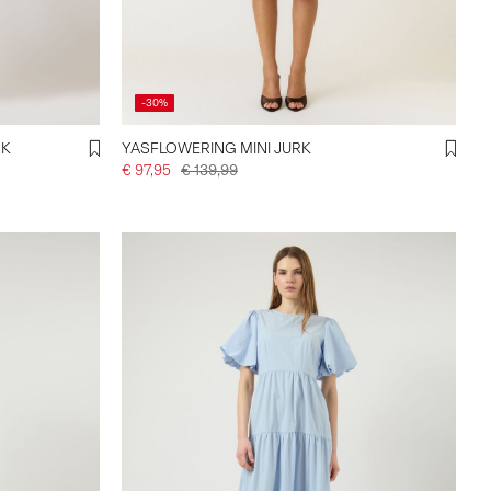
-30%
RK
YASFLOWERING MINI JURK
€ 97,95
€ 139,99