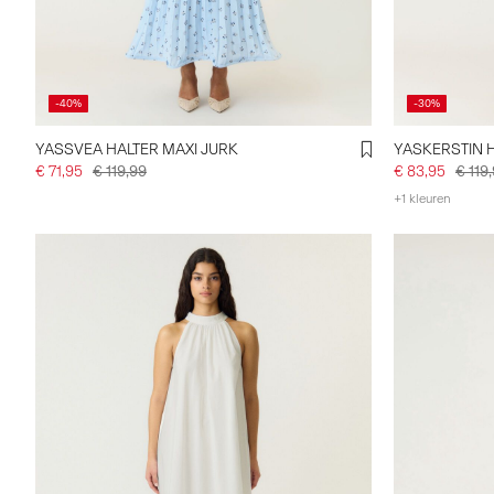
-40%
-30%
YASSVEA HALTER MAXI JURK
YASKERSTIN H
€ 71,95
€ 119,99
€ 83,95
€ 119
+1 kleuren