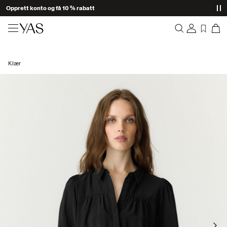
Opprett konto og få 10 % rabatt
Nyheter
Klær
Oversikt
Klær
Bestillinger
Profil
Shop the look
Ønskeliste
Støtte
Trending
Logg ut
Matchende sett
Occasionwear
Gode tilbud
High Summer