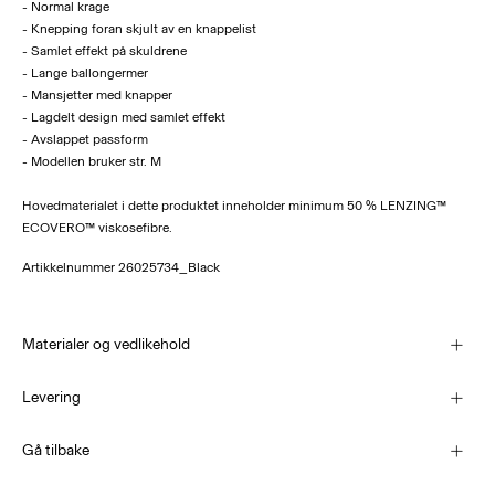
- Normal krage
- Knepping foran skjult av en knappelist
- Samlet effekt på skuldrene
- Lange ballongermer
- Mansjetter med knapper
- Lagdelt design med samlet effekt
- Avslappet passform
- Modellen bruker str. M
Hovedmaterialet i dette produktet inneholder minimum 50 % LENZING™
ECOVERO™ viskosefibre.
Artikkelnummer
26025734_Black
Materialer og vedlikehold
Levering
Maskinvask på 30°C
Pick up at Service Point (PostNord)
69,00 kr
Gå tilbake
Ikke bleke
Ikke tørk i tørketrommel