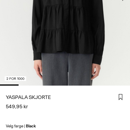
LOGG
INN
SPØRSMÅL?
OM
OSS
NORGE
/
NORSK
2 FOR 1000
YASPALA SKJORTE
549,95 kr
Velg farge
Black