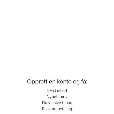
Lav temp. strykejern. Høyest temp. 100°C
Leveringsalternativer
Ikke tørrens
Retur og bytte
Tørk med tørkesnor
Opprett en konto og få:
10% i rabatt
Nyhetsbrev
Eksklusive tilbud
Raskere betaling