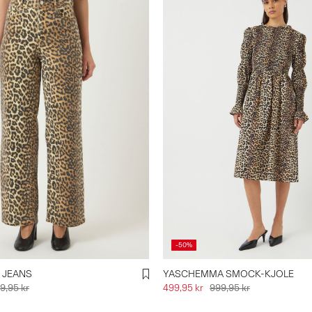
-50%
 JEANS
YASCHEMMA SMOCK-KJOLE
9,95 kr
499,95 kr
999,95 kr