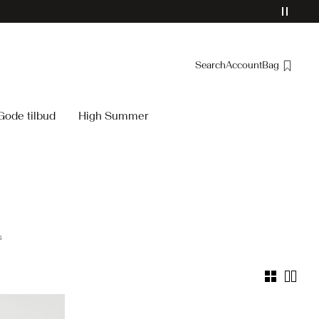
Search
Account
Bag
Overview
Gode tilbud
High Summer
Orders
Profile
Wishlist
Support
Sign Out
s