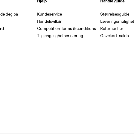
Hjelp
Handle guide
lde deg på
Kundeservice
Størrelsesguide
g
Handelsvilkår
Leveringsmulighet
rd
Competition Terms & conditions
Returner her
Tilgjengelighetserklæring
Gavekort-saldo