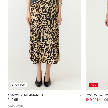
2 FOR 1000,-
-50%
YASPELLA MIDISKJØRT
YASLEONORA
549,95 kr
549,95 kr
1.09
+22 Colours