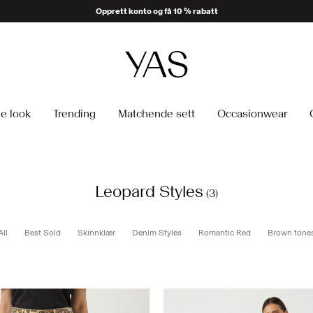
Opprett konto og få 10 % rabatt
e look
Trending
Matchende sett
Occasionwear
Leopard Styles
(3)
All
Best Sold
Skinnklær
Denim Styles
Romantic Red
Brown tone